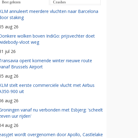
Best gelezen
Crashes
KLM annuleert meerdere vluchten naar Barcelona
door staking
05 aug 26
Donkere wolken boven IndiGo: prijsvechter doet
widebody-vloot weg
31 jul 26
Transavia opent komende winter nieuwe route
vanaf Brussels Airport
05 aug 26
KLM stelt eerste commerciële vlucht met Airbus
A350-900 uit
06 aug 26
Groningen vanaf nu verbonden met Esbjerg: 'scheelt
zeven uur rijden'
04 aug 26
easyJet wordt overgenomen door Apollo, Castlelake