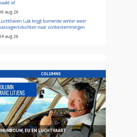
haakt af
06 aug 26
Luchthaven Luik krijgt komende winter weer
passagiersvluchten naar zonbestemmingen
04 aug 26
COLUMNS
MIJNBOUW, EU EN LUCHTVAART