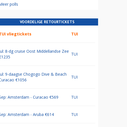
Meer polls
VOORDELIGE RETOURTICKETS
TUI vliegtickets
TUI
Jul: 8-dg cruise Oost Middellandse Zee
TUI
€1235
Jul: 9-daagse Chogogo Dive & Beach
TUI
Curacao €1056
Sep: Amsterdam - Curacao €569
TUI
Sep: Amsterdam - Aruba €614
TUI