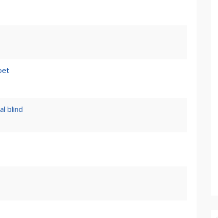
oet
l blind