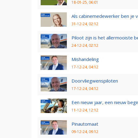
18-01-25, 06:01
Als cabinemedewerker ben je v
31-12-24, 02:12
Piloot zijn is het allermooiste
24-12-24, 02:12
Mishandeling
17-12-24, 04:12
Doorvliegwenspiloten
17-12-24, 04:12
Een nieuw jaar, een nieuw begi
11-12-24, 12:12
Pinautomaat
09-12-24, 09:12