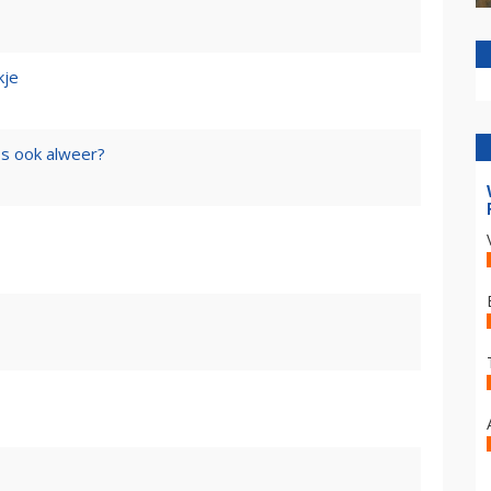
kje
ss ook alweer?