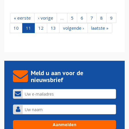
« eerste
‹ vorige
…
5
6
7
8
9
10
11
12
13
volgende ›
laatste »
Meld u aan voor de
nieuwsbrief