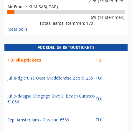
21% (36 stemmen)
Air-France-KLM-SAS(-TAP)
6% (11 stemmen)
Totaal aantal stemmen: 170
Meer polls
VOORDELIGE RETOURTICKETS
TUI vliegtickets
TUI
Jul: 8-dg cruise Oost Middellandse Zee €1235
TUI
Jul: 9-daagse Chogogo Dive & Beach Curacao
TUI
€1056
Sep: Amsterdam - Curacao €569
TUI