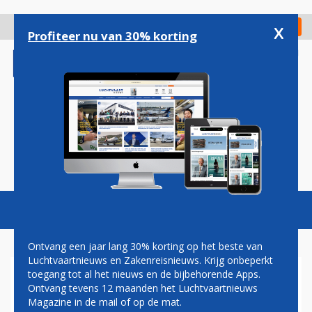
Overslaan
en
x
Digitaal Magazine
Registreer
Check in
naar
Profiteer nu van 30% korting
de
inhoud
gaan
Magazine
Podcasts
Vacatures
Toggl
naviga
Ontvang een jaar lang 30% korting op het beste van
Luchtvaartnieuws en Zakenreisnieuws. Krijg onbeperkt
toegang tot al het nieuws en de bijbehorende Apps.
COLUMNS
Ontvang tevens 12 maanden het Luchtvaartnieuws
Magazine in de mail of op de mat.