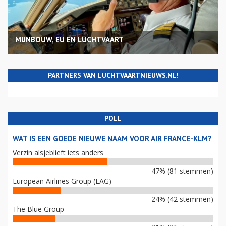
MIJNBOUW, EU EN LUCHTVAART
PARTNERS VAN LUCHTVAARTNIEUWS.NL!
POLL
WAT IS EEN GOEDE NIEUWE NAAM VOOR AIR FRANCE-KLM?
Verzin alsjeblieft iets anders
47% (81 stemmen)
European Airlines Group (EAG)
24% (42 stemmen)
The Blue Group