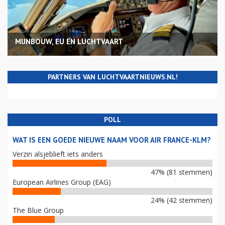
MIJNBOUW, EU EN LUCHTVAART
PARTNERS VAN LUCHTVAARTNIEUWS.NL!
POLL
WAT IS EEN GOEDE NIEUWE NAAM VOOR AIR FRANCE-KLM?
Verzin alsjeblieft iets anders
47% (81 stemmen)
European Airlines Group (EAG)
24% (42 stemmen)
The Blue Group