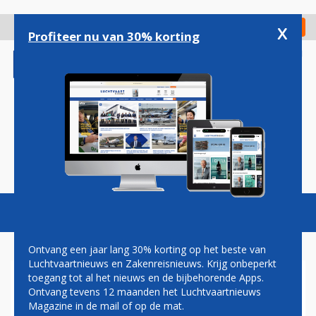
Overslaan
en
x
Digitaal Magazine
Registreer
Check in
naar
Profiteer nu van 30% korting
de
inhoud
gaan
Magazine
Podcasts
Vacatures
Toggl
naviga
Ontvang een jaar lang 30% korting op het beste van
Luchtvaartnieuws en Zakenreisnieuws. Krijg onbeperkt
toegang tot al het nieuws en de bijbehorende Apps.
BOMBARDIER SLEEPT ORDER
Ontvang tevens 12 maanden het Luchtvaartnieuws
VOOR VIJFTIG NIEUWE
Magazine in de mail of op de mat.