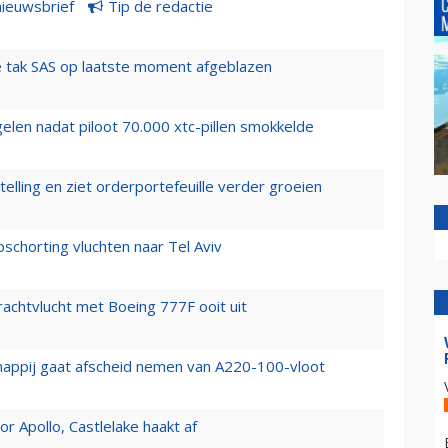
nieuwsbrief
Tip de redactie
 tak SAS op laatste moment afgeblazen
elen nadat piloot 70.000 xtc-pillen smokkelde
elling en ziet orderportefeuille verder groeien
chorting vluchten naar Tel Aviv
vrachtvlucht met Boeing 777F ooit uit
happij gaat afscheid nemen van A220-100-vloot
 Apollo, Castlelake haakt af