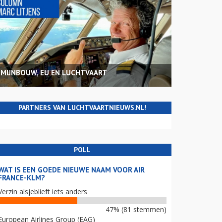
MIJNBOUW, EU EN LUCHTVAART
PARTNERS VAN LUCHTVAARTNIEUWS.NL!
POLL
WAT IS EEN GOEDE NIEUWE NAAM VOOR AIR
FRANCE-KLM?
Verzin alsjeblieft iets anders
47% (81 stemmen)
European Airlines Group (EAG)