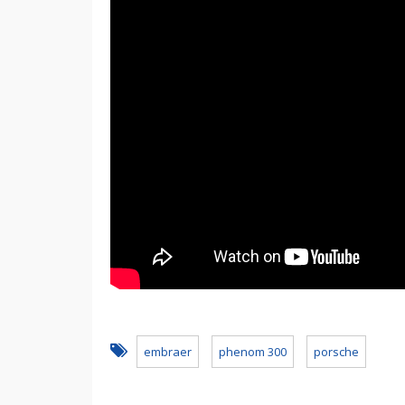
embraer
phenom 300
porsche