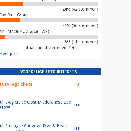
24% (42 stemmen)
The Blue Group
21% (36 stemmen)
Air-France-KLM-SAS(-TAP)
6% (11 stemmen)
Totaal aantal stemmen: 170
Meer polls
VOORDELIGE RETOURTICKETS
TUI vliegtickets
TUI
Jul: 8-dg cruise Oost Middellandse Zee
TUI
€1235
Jul: 9-daagse Chogogo Dive & Beach
TUI