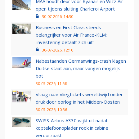
MAA houdt deur voor Ryanair en Wizz Air
open tijdens sluiting Charleroi Airport
30-07-2026, 14:30
Business en First Class steeds
belangrijker voor Air France-KLM:
‘investering betaalt zich uit’
30-07-2026, 12:10
Nabestaanden Germanwings-crash klagen
Duitse staat aan, maar vangen mogelijk
bot
30-07-2026, 11:58
Vraag naar vliegtickets wereldwijd onder
druk door oorlog in het Midden-Oosten
30-07-2026, 10:36
SWISS-Airbus A330 wijkt uit nadat
koptelefoonoplader rook in cabine
veroorzaakt