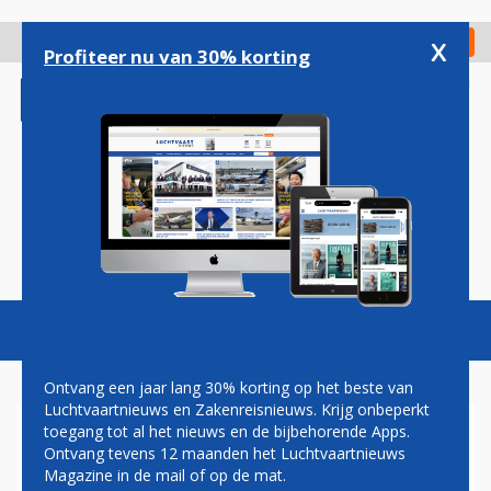
Overslaan
en
x
Digitaal Magazine
Registreer
Check in
naar
Profiteer nu van 30% korting
de
inhoud
gaan
Magazine
Podcasts
Vacatures
Toggl
naviga
Ontvang een jaar lang 30% korting op het beste van
Luchtvaartnieuws en Zakenreisnieuws. Krijg onbeperkt
toegang tot al het nieuws en de bijbehorende Apps.
MOTOREN NIEUWE ECLIPSE
Ontvang tevens 12 maanden het Luchtvaartnieuws
550 ZAKENJET DRAAIEN
Magazine in de mail of op de mat.