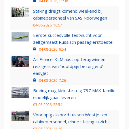
04-08-2026, 11:38
Staking dreigt komend weekend bij
cabinepersoneel van SAS Noorwegen
04-08-2026, 10:57
Eerste succesvolle testvlucht voor
zelfgemaakt Russisch passagierstoestel
04-08-2026, 9:54
Air France-KLM aast op terugwinnen
reizigers van ‘hoofdpijn bezorgend’
easyJet
04-08-2026, 7:26
Boeing mag kleinste telg 737 MAX-familie
eindelijk gaan leveren
03-08-2026, 22:54
Voorlopig akkoord tussen WestJet en
cabinepersoneel, einde staking in zicht
03-08-2026, 14:40