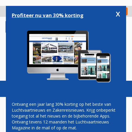
Overslaan
en
x
Digitaal Magazine
Registreer
Check in
naar
Profiteer nu van 30% korting
de
inhoud
gaan
Magazine
Podcasts
Vacatures
Toggl
naviga
Ontvang een jaar lang 30% korting op het beste van
Luchtvaartnieuws en Zakenreisnieuws. Krijg onbeperkt
toegang tot al het nieuws en de bijbehorende Apps.
NEDERLANDSE F-16'S
Ontvang tevens 12 maanden het Luchtvaartnieuws
ONDERSCHEPPEN
Magazine in de mail of op de mat.