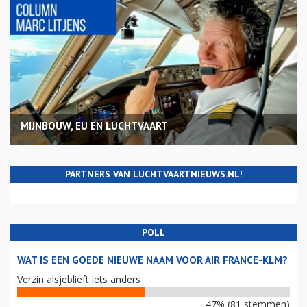
MIJNBOUW, EU EN LUCHTVAART
PARTNERS VAN LUCHTVAARTNIEUWS.NL!
POLL
WAT IS EEN GOEDE NIEUWE NAAM VOOR AIR FRANCE-KLM?
Verzin alsjeblieft iets anders
47% (81 stemmen)