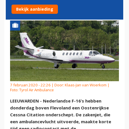
OOSTENRIJKSE ZAKENJET
Bekijk aanbieding
7 februari 2020 - 22:26 | Door:
Klaas-Jan van Woerkom
|
Foto: Tyrol Air Ambulance
LEEUWARDEN - Nederlandse F-16’s hebben
donderdag boven Flevoland een Oostenrijkse
Cessna Citation onderschept. De zakenjet, die
een ambulancevlucht uitvoerde, maakte korte
tijd geen radiocontact met de