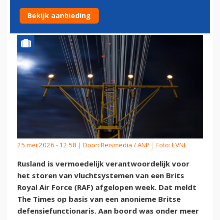
DEFENSIEMINISTER'
Bekijk aanbieding
25 mei 2026 - 12:58 | Door:
Reismedia / ANP
| Foto: LVNL
Rusland is vermoedelijk verantwoordelijk voor
het storen van vluchtsystemen van een Brits
Royal Air Force (RAF) afgelopen week. Dat meldt
The Times op basis van een anonieme Britse
defensiefunctionaris. Aan boord was onder meer