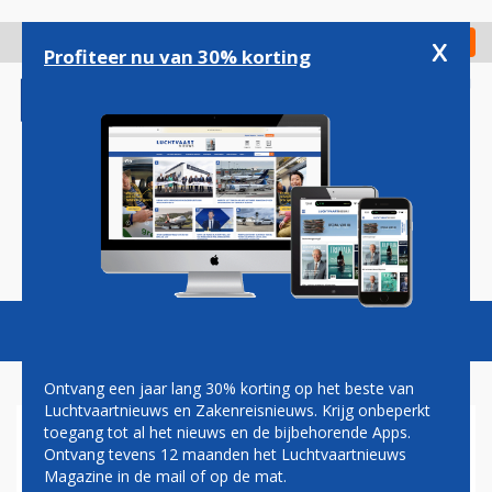
Overslaan
en
x
Digitaal Magazine
Registreer
Check in
naar
Profiteer nu van 30% korting
de
inhoud
gaan
Magazine
Podcasts
Vacatures
Toggl
naviga
Ontvang een jaar lang 30% korting op het beste van
Luchtvaartnieuws en Zakenreisnieuws. Krijg onbeperkt
toegang tot al het nieuws en de bijbehorende Apps.
'RUSLAND STOORDE GPS
Ontvang tevens 12 maanden het Luchtvaartnieuws
TIJDENS VLUCHT BRITSE
Magazine in de mail of op de mat.