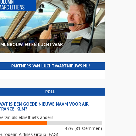
MIJNBOUW, EU EN LUCHTVAART
PARTNERS VAN LUCHTVAARTNIEUWS.NL!
POLL
WAT IS EEN GOEDE NIEUWE NAAM VOOR AIR
FRANCE-KLM?
Verzin alsjeblieft iets anders
47% (81 stemmen)
European Airlines Group (EAG)