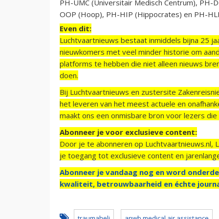
PH-UMC (Universitair Medisch Centrum), PH-
OOP (Hoop), PH-HIP (Hippocrates) en PH-HLP
Even dit:
Luchtvaartnieuws bestaat inmiddels bijna 25 jaa
nieuwkomers met veel minder historie om aand
platforms te hebben die niet alleen nieuws bre
doen.
Bij Luchtvaartnieuws en zustersite Zakenreisn
het leveren van het meest actuele en onafhankel
maakt ons een onmisbare bron voor lezers die g
Abonneer je voor exclusieve content:
Door je te abonneren op Luchtvaartnieuws.nl, 
je toegang tot exclusieve content en jarenlang
Abonneer je vandaag nog en word onderde
kwaliteit, betrouwbaarheid en échte journa
traumaheli
anwb medical air assistance