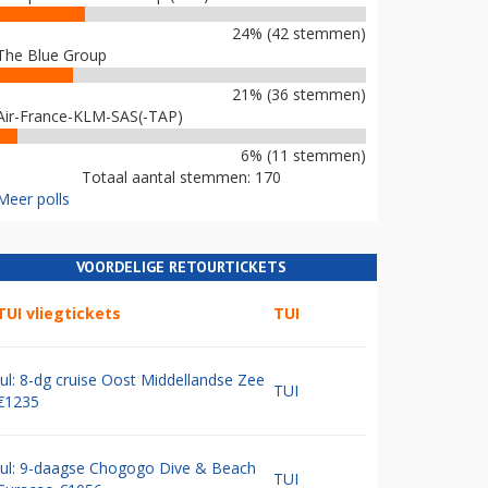
24% (42 stemmen)
The Blue Group
21% (36 stemmen)
Air-France-KLM-SAS(-TAP)
6% (11 stemmen)
Totaal aantal stemmen: 170
Meer polls
VOORDELIGE RETOURTICKETS
TUI vliegtickets
TUI
Jul: 8-dg cruise Oost Middellandse Zee
TUI
€1235
Jul: 9-daagse Chogogo Dive & Beach
TUI