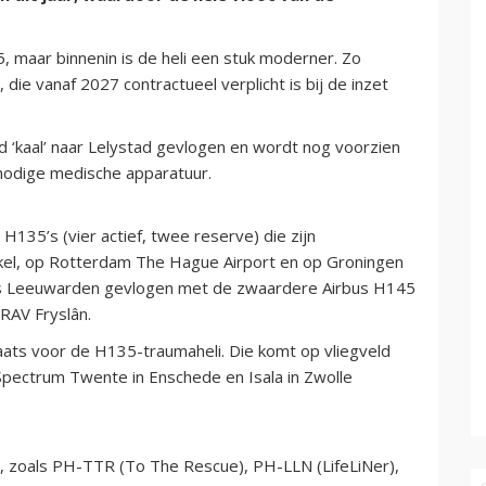
5, maar binnenin is de heli een stuk moderner. Zo
die vanaf 2027 contractueel verplicht is bij de inzet
d ‘kaal’ naar Lelystad gevlogen en wordt nog voorzien
odige medische apparatuur.
135’s (vier actief, twee reserve) die zijn
lkel, op Rotterdam The Hague Airport en op Groningen
sis Leeuwarden gevlogen met de zwaardere Airbus H145
RAV Fryslân.
aats voor de H135-traumaheli. Die komt op vliegveld
pectrum Twente in Enschede en Isala in Zwolle
s, zoals PH-TTR (To The Rescue), PH-LLN (LifeLiNer),