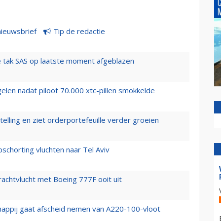
nieuwsbrief
Tip de redactie
 tak SAS op laatste moment afgeblazen
elen nadat piloot 70.000 xtc-pillen smokkelde
elling en ziet orderportefeuille verder groeien
chorting vluchten naar Tel Aviv
vrachtvlucht met Boeing 777F ooit uit
happij gaat afscheid nemen van A220-100-vloot