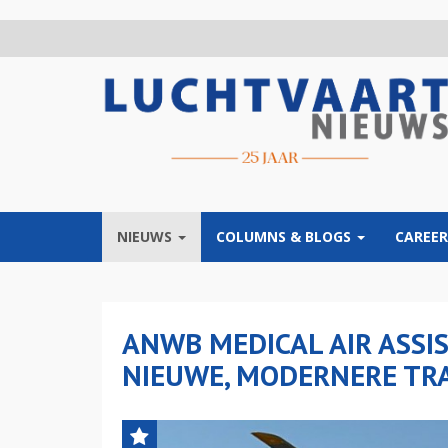
Overslaan
en
naar
de
inhoud
gaan
NIEUWS
COLUMNS & BLOGS
CAREER
ANWB MEDICAL AIR ASSI
NIEUWE, MODERNERE TRA