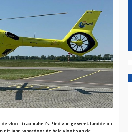
B
de vloot traumaheli’s. Eind vorige week landde op
 dit jaar, waardoor de hele vloot van de