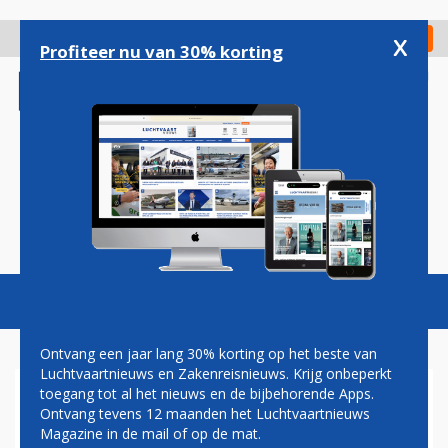
Overslaan
en
x
Digitaal Magazine
Registreer
Check in
naar
Profiteer nu van 30% korting
de
inhoud
gaan
Magazine
Podcasts
Vacatures
Toggl
naviga
Ontvang een jaar lang 30% korting op het beste van
Luchtvaartnieuws en Zakenreisnieuws. Krijg onbeperkt
toegang tot al het nieuws en de bijbehorende Apps.
VLIEGTUIG NEERGESTORT IN
Ontvang tevens 12 maanden het Luchtvaartnieuws
EAST RIVER, NEW YORK
Magazine in de mail of op de mat.