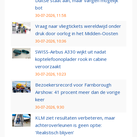
Duitse staat aan, maar vangen mogelijk
bot
30-07-2026, 11:58
Vraag naar vliegtickets wereldwijd onder
druk door oorlog in het Midden-Oosten
30-07-2026, 10:36
SWISS-Airbus A330 wijkt uit nadat
koptelefoonoplader rook in cabine
veroorzaakt
30-07-2026, 10:23
Bezoekersrecord voor Farnborough
Airshow: 41 procent meer dan de vorige
keer
30-07-2026, 9:30
KLM ziet resultaten verbeteren, maar
achteroverleunen is geen optie:
‘Realistisch blijven’