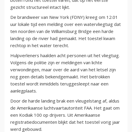
boten rond het toestel varen, dat op het eerste
gezicht structureel intact lijkt.
De brandweer van New York (FDNY) kreeg om 12.01
uur lokale tijd een melding over een watervliegtuig dat
ten noorden van de Williamsburg Bridge een harde
landing op de rivier had gemaakt. Het toestel kwam
rechtop in het water terecht.
Hulpverleners haalden acht personen uit het vliegtuig.
Volgens de politie zijn er meldingen van lichte
verwondingen, maar over de aard van het letsel zijn
nog geen details bekendgemaakt. Het betrokken
toestel wordt inmiddels teruggesleept naar een
aanlegplaats.
Door de harde landing brak een vleugelstang af, aldus
de Amerikaanse luchtvaartautoriteit FAA. Het gaat om
een Kodiak 100 op drijvers. Uit Amerikaanse
registratiedocumenten blijkt dat het toestel vorig jaar
werd gebouwd.