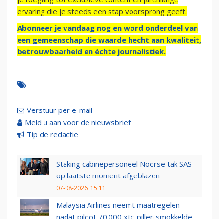
ervaring die je steeds een stap voorsprong geeft.
Abonneer je vandaag nog en word onderdeel van
een gemeenschap die waarde hecht aan kwaliteit,
betrouwbaarheid en échte journalistiek.
Verstuur per e-mail
Meld u aan voor de nieuwsbrief
Tip de redactie
Staking cabinepersoneel Noorse tak SAS
op laatste moment afgeblazen
07-08-2026, 15:11
Malaysia Airlines neemt maatregelen
nadat piloot 70.000 xtc-pillen smokkelde