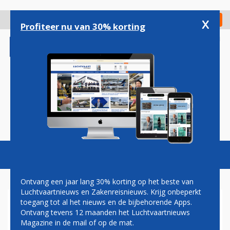
Overslaan
en
x
Digitaal Magazine
Registreer
Check in
naar
Profiteer nu van 30% korting
de
inhoud
gaan
Magazine
Podcasts
Vacatures
Toggl
naviga
Ontvang een jaar lang 30% korting op het beste van
Luchtvaartnieuws en Zakenreisnieuws. Krijg onbeperkt
toegang tot al het nieuws en de bijbehorende Apps.
PERSONALIA: NORSE
Ontvang tevens 12 maanden het Luchtvaartnieuws
ATLANTIC AIRWAYS
Magazine in de mail of op de mat.