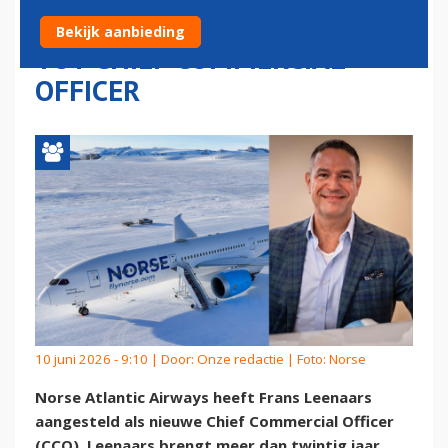
BENOEMT FRANS LEENAARS
Bekijk aanbieding
TOT CHIEF COMMERCIAL
OFFICER
10 juni 2026 - 9:10 | Door:
Onze redactie
| Foto: Norse
Norse Atlantic Airways heeft Frans Leenaars
aangesteld als nieuwe Chief Commercial Officer
(CCO). Leenaars brengt meer dan twintig jaar