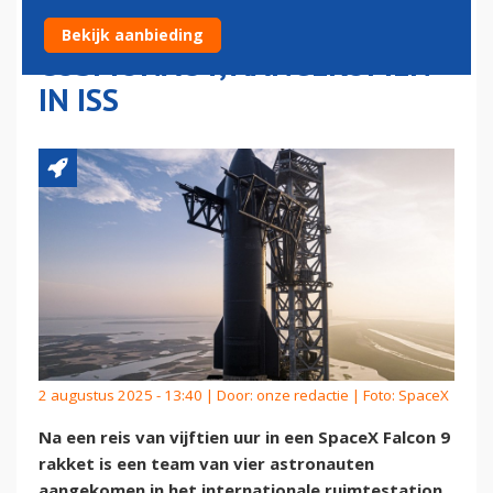
INCLUSIEF RUSISCHE
Bekijk aanbieding
COSMONAUT, AANGEKOMEN
IN ISS
2 augustus 2025 - 13:40 | Door:
onze redactie
| Foto: SpaceX
Na een reis van vijftien uur in een SpaceX Falcon 9
rakket is een team van vier astronauten
aangekomen in het internationale ruimtestation