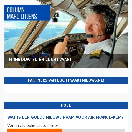
MIJNBOUW, EU EN LUCHTVAART
PARTNERS VAN LUCHTVAARTNIEUWS.NL!
POLL
WAT IS EEN GOEDE NIEUWE NAAM VOOR AIR FRANCE-KLM?
Verzin alsjeblieft iets anders