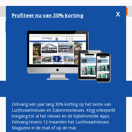
Overslaan
en
x
Digitaal Magazine
Registreer
Check in
naar
Profiteer nu van 30% korting
de
inhoud
gaan
Magazine
Podcasts
Vacatures
Toggl
naviga
Ontvang een jaar lang 30% korting op het beste van
Luchtvaartnieuws en Zakenreisnieuws. Krijg onbeperkt
toegang tot al het nieuws en de bijbehorende Apps.
NIEUWE INTERNATIONALE
Ontvang tevens 12 maanden het Luchtvaartnieuws
ASTRONAUTENPLOEG,
Magazine in de mail of op de mat.