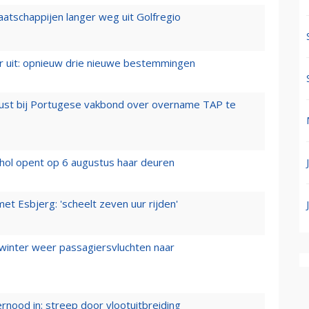
aatschappijen langer weg uit Golfregio
er uit: opnieuw drie nieuwe bestemmingen
rust bij Portugese vakbond over overname TAP te
hol opent op 6 augustus haar deuren
t Esbjerg: 'scheelt zeven uur rijden'
 winter weer passagiersvluchten naar
ernood in: streep door vlootuitbreiding