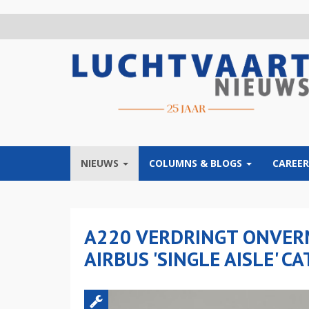
Overslaan
en
naar
de
inhoud
gaan
NIEUWS
COLUMNS & BLOGS
CAREER
A220 VERDRINGT ONVERM
AIRBUS 'SINGLE AISLE' C