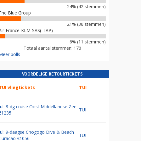
24% (42 stemmen)
The Blue Group
21% (36 stemmen)
Air-France-KLM-SAS(-TAP)
6% (11 stemmen)
Totaal aantal stemmen: 170
Meer polls
VOORDELIGE RETOURTICKETS
TUI vliegtickets
TUI
Jul: 8-dg cruise Oost Middellandse Zee
TUI
€1235
Jul: 9-daagse Chogogo Dive & Beach
TUI
Curacao €1056