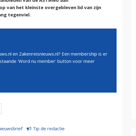
f aanbieden van de A319neo aan
 van het kleinste overgebleven lid van zijn
ang tegenviel.
ws.nl en Zakenreisnieuws.nl? Een membership is er
erstaande 'Word nu member' button voor meer
nieuwsbrief
Tip de redactie