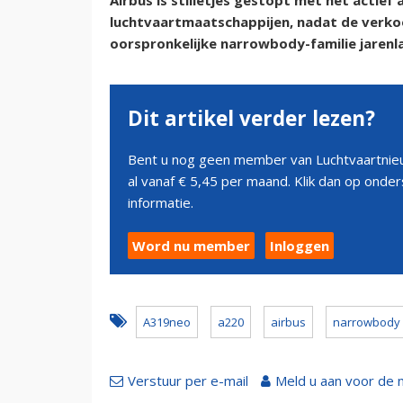
Airbus is stilletjes gestopt met het actie
luchtvaartmaatschappijen, nadat de verkoop
oorspronkelijke narrowbody-familie jarenl
Dit artikel verder lezen?
Bent u nog geen member van Luchtvaartnieu
al vanaf € 5,45 per maand. Klik dan op ond
informatie.
Word nu member
Inloggen
A319neo
a220
airbus
narrowbody
Verstuur per e-mail
Meld u aan voor de 