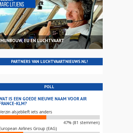
MIJNBOUW, EU EN LUCHTVAART
PARTNERS VAN LUCHTVAARTNIEUWS.NL!
POLL
WAT IS EEN GOEDE NIEUWE NAAM VOOR AIR
FRANCE-KLM?
Verzin alsjeblieft iets anders
47% (81 stemmen)
European Airlines Group (EAG)