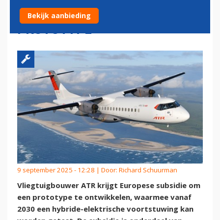
HYBRIDE-ELEKTRISCH
Bekijk aanbieding
PROTOTYPE
9 september 2025 - 12:28 | Door:
Richard Schuurman
Vliegtuigbouwer ATR krijgt Europese subsidie om
een prototype te ontwikkelen, waarmee vanaf
2030 een hybride-elektrische voortstuwing kan