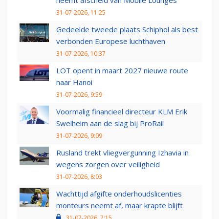
neemt afscheid van Mobile Lounges
31-07-2026, 11:25
Gedeelde tweede plaats Schiphol als best
verbonden Europese luchthaven
31-07-2026, 10:37
LOT opent in maart 2027 nieuwe route
naar Hanoi
31-07-2026, 9:59
Voormalig financieel directeur KLM Erik
Swelheim aan de slag bij ProRail
31-07-2026, 9:09
Rusland trekt vliegvergunning Izhavia in
wegens zorgen over veiligheid
31-07-2026, 8:03
Wachttijd afgifte onderhoudslicenties
monteurs neemt af, maar krapte blijft
31-07-2026, 7:15