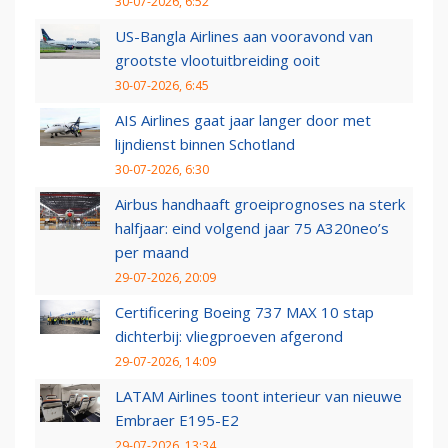
30-07-2026, 6:52
US-Bangla Airlines aan vooravond van
grootste vlootuitbreiding ooit
30-07-2026, 6:45
AIS Airlines gaat jaar langer door met
lijndienst binnen Schotland
30-07-2026, 6:30
Airbus handhaaft groeiprognoses na sterk
halfjaar: eind volgend jaar 75 A320neo’s
per maand
29-07-2026, 20:09
Certificering Boeing 737 MAX 10 stap
dichterbij: vliegproeven afgerond
29-07-2026, 14:09
LATAM Airlines toont interieur van nieuwe
Embraer E195-E2
29-07-2026, 13:34