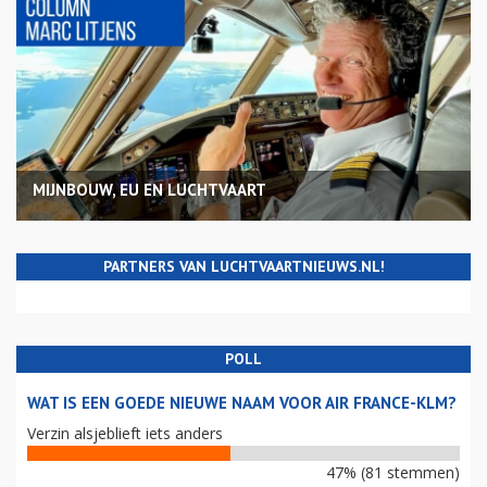
MIJNBOUW, EU EN LUCHTVAART
PARTNERS VAN LUCHTVAARTNIEUWS.NL!
POLL
WAT IS EEN GOEDE NIEUWE NAAM VOOR AIR FRANCE-KLM?
Verzin alsjeblieft iets anders
47% (81 stemmen)