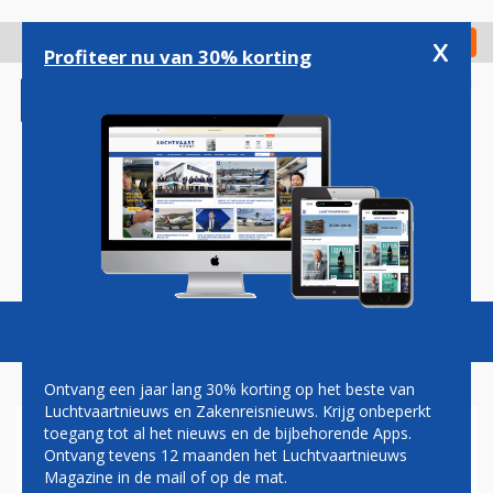
Overslaan
en
x
Digitaal Magazine
Registreer
Check in
naar
Profiteer nu van 30% korting
de
inhoud
gaan
Magazine
Podcasts
Vacatures
Toggl
naviga
Ontvang een jaar lang 30% korting op het beste van
Luchtvaartnieuws en Zakenreisnieuws. Krijg onbeperkt
toegang tot al het nieuws en de bijbehorende Apps.
BOEING ONTDEKT NIEUW
Ontvang tevens 12 maanden het Luchtvaartnieuws
MOTORPROBLEEM BIJ 777-9
Magazine in de mail of op de mat.