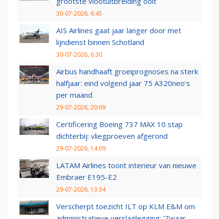
grootste vlootuitbreiding ooit
30-07-2026, 6:45
AIS Airlines gaat jaar langer door met
lijndienst binnen Schotland
30-07-2026, 6:30
Airbus handhaaft groeiprognoses na sterk
halfjaar: eind volgend jaar 75 A320neo’s
per maand
29-07-2026, 20:09
Certificering Boeing 737 MAX 10 stap
dichterbij: vliegproeven afgerond
29-07-2026, 14:09
LATAM Airlines toont interieur van nieuwe
Embraer E195-E2
29-07-2026, 13:34
Verscherpt toezicht ILT op KLM E&M om
administratieve verslaglegging: ‘Zwaar