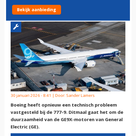
TIJDENS INSPECTIE
Bekijk aanbieding
30 januari 2026 - 8:41 | Door:
Sander Lamers
Boeing heeft opnieuw een technisch probleem
vastgesteld bij de 777-9. Ditmaal gaat het om de
duurzaamheid van de GE9X-motoren van General
Electric (GE).