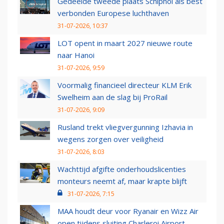
Gedeelde tweede plaats Schiphol als best
verbonden Europese luchthaven
31-07-2026, 10:37
LOT opent in maart 2027 nieuwe route
naar Hanoi
31-07-2026, 9:59
Voormalig financieel directeur KLM Erik
Swelheim aan de slag bij ProRail
31-07-2026, 9:09
Rusland trekt vliegvergunning Izhavia in
wegens zorgen over veiligheid
31-07-2026, 8:03
Wachttijd afgifte onderhoudslicenties
monteurs neemt af, maar krapte blijft
31-07-2026, 7:15
MAA houdt deur voor Ryanair en Wizz Air
open tijdens sluiting Charleroi Airport