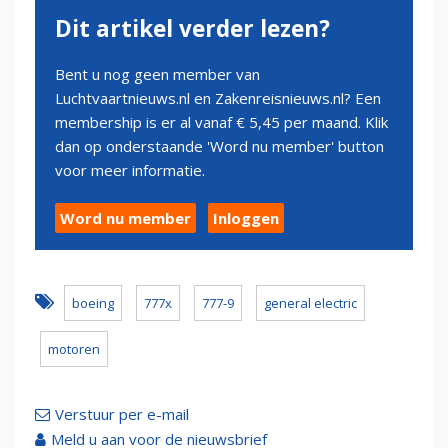
Dit artikel verder lezen?
Bent u nog geen member van
Luchtvaartnieuws.nl en Zakenreisnieuws.nl? Een
membership is er al vanaf € 5,45 per maand. Klik
dan op onderstaande 'Word nu member' button
voor meer informatie.
Word nu member
Inloggen
boeing
777x
777-9
general electric
motoren
Verstuur per e-mail
Meld u aan voor de nieuwsbrief