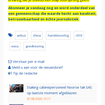
Abonneer je vandaag nog en word onderdeel van
een gemeenschap die waarde hecht aan kwaliteit,
betrouwbaarheid en échte journalistiek.
airbus
china
handelsoorlog
c919
easa
goedkeuring
Verstuur per e-mail
Meld u aan voor de nieuwsbrief
Tip de redactie
Staking cabinepersoneel Noorse tak SAS
op laatste moment afgeblazen
07-08-2026, 15:11