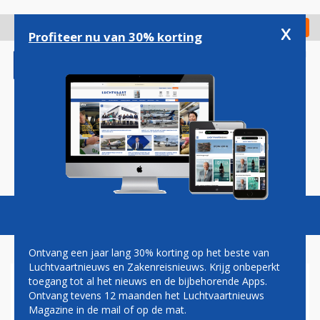
Overslaan
en
x
Digitaal Magazine
Registreer
Check in
naar
Profiteer nu van 30% korting
de
inhoud
gaan
Magazine
Podcasts
Vacatures
Toggl
naviga
Ontvang een jaar lang 30% korting op het beste van
Luchtvaartnieuws en Zakenreisnieuws. Krijg onbeperkt
toegang tot al het nieuws en de bijbehorende Apps.
CHINA DWARSBOOMT
Ontvang tevens 12 maanden het Luchtvaartnieuws
LEVERINGEN AIRBUS EN EIST
Magazine in de mail of op de mat.