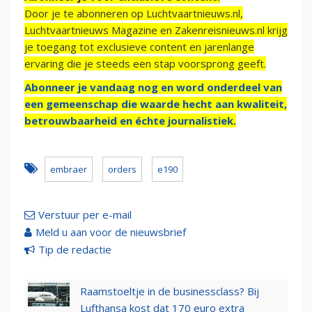
Door je te abonneren op Luchtvaartnieuws.nl,
Luchtvaartnieuws Magazine en Zakenreisnieuws.nl krijg
je toegang tot exclusieve content en jarenlange
ervaring die je steeds een stap voorsprong geeft.
Abonneer je vandaag nog en word onderdeel van
een gemeenschap die waarde hecht aan kwaliteit,
betrouwbaarheid en échte journalistiek.
embraer
orders
e190
Verstuur per e-mail
Meld u aan voor de nieuwsbrief
Tip de redactie
Raamstoeltje in de businessclass? Bij
Lufthansa kost dat 170 euro extra