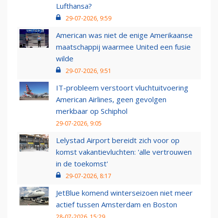
Lufthansa?
29-07-2026, 9:59
American was niet de enige Amerikaanse
maatschappij waarmee United een fusie
wilde
29-07-2026, 9:51
IT-probleem verstoort vluchtuitvoering
American Airlines, geen gevolgen
merkbaar op Schiphol
29-07-2026, 9:05
Lelystad Airport bereidt zich voor op
komst vakantievluchten: 'alle vertrouwen
in de toekomst'
29-07-2026, 8:17
JetBlue komend winterseizoen niet meer
actief tussen Amsterdam en Boston
28-07-2026, 15:29