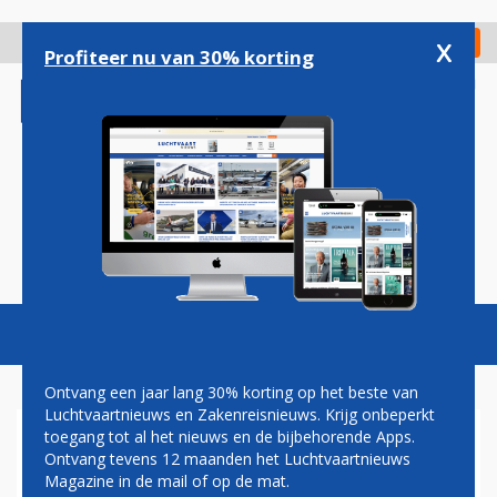
Overslaan
en
x
Digitaal Magazine
Registreer
Check in
naar
Profiteer nu van 30% korting
de
inhoud
gaan
Magazine
Podcasts
Vacatures
Toggl
naviga
Ontvang een jaar lang 30% korting op het beste van
Luchtvaartnieuws en Zakenreisnieuws. Krijg onbeperkt
toegang tot al het nieuws en de bijbehorende Apps.
EMBRAER BELEEFT STERKSTE
Ontvang tevens 12 maanden het Luchtvaartnieuws
TWEEDE KWARTAAL IN
Magazine in de mail of op de mat.