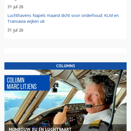
31 jul 26
Luchthavens Napels maand dicht voor onderhoud: KLM en
Transavia wijken uit
31 jul 26
COLUMNS
MIJNBOUW, EU EN LUCHTVAART