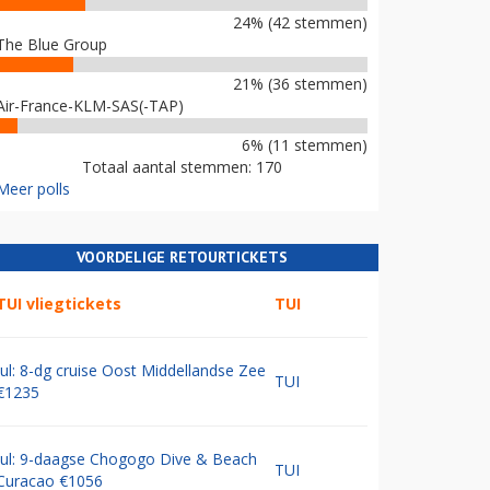
24% (42 stemmen)
The Blue Group
21% (36 stemmen)
Air-France-KLM-SAS(-TAP)
6% (11 stemmen)
Totaal aantal stemmen: 170
Meer polls
VOORDELIGE RETOURTICKETS
TUI vliegtickets
TUI
Jul: 8-dg cruise Oost Middellandse Zee
TUI
€1235
Jul: 9-daagse Chogogo Dive & Beach
TUI
Curacao €1056