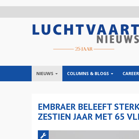
Overslaan
en
naar
de
inhoud
gaan
NIEUWS
COLUMNS & BLOGS
CAREER
EMBRAER BELEEFT STER
ZESTIEN JAAR MET 65 V