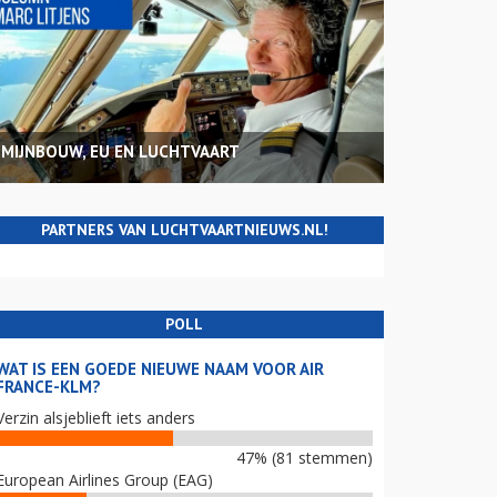
MIJNBOUW, EU EN LUCHTVAART
PARTNERS VAN LUCHTVAARTNIEUWS.NL!
POLL
WAT IS EEN GOEDE NIEUWE NAAM VOOR AIR
FRANCE-KLM?
Verzin alsjeblieft iets anders
47% (81 stemmen)
European Airlines Group (EAG)