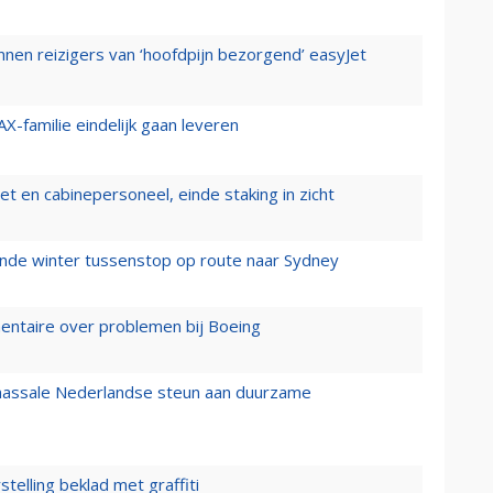
nen reizigers van ‘hoofdpijn bezorgend’ easyJet
X-familie eindelijk gaan leveren
t en cabinepersoneel, einde staking in zicht
mende winter tussenstop op route naar Sydney
mentaire over problemen bij Boeing
 massale Nederlandse steun aan duurzame
stelling beklad met graffiti