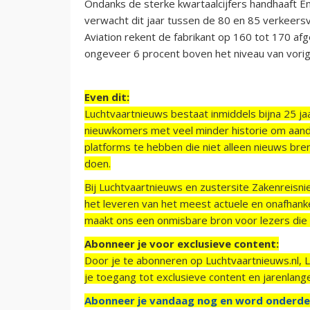
Ondanks de sterke kwartaalcijfers handhaaft E
verwacht dit jaar tussen de 80 en 85 verkeersvl
Aviation rekent de fabrikant op 160 tot 170 af
ongeveer 6 procent boven het niveau van vorig 
Even dit:
Luchtvaartnieuws bestaat inmiddels bijna 25 jaa
nieuwkomers met veel minder historie om aand
platforms te hebben die niet alleen nieuws bre
doen.
Bij Luchtvaartnieuws en zustersite Zakenreisn
het leveren van het meest actuele en onafhankel
maakt ons een onmisbare bron voor lezers die g
Abonneer je voor exclusieve content:
Door je te abonneren op Luchtvaartnieuws.nl, 
je toegang tot exclusieve content en jarenlang
Abonneer je vandaag nog en word onderde