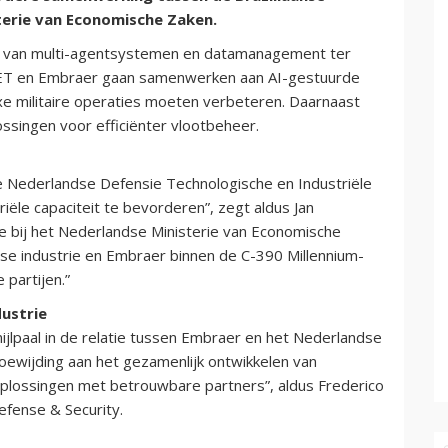
terie van Economische Zaken.
ng van multi-agentsystemen en datamanagement ter
NET en Embraer gaan samenwerken aan AI-gestuurde
xe militaire operaties moeten verbeteren. Daarnaast
ssingen voor efficiënter vlootbeheer.
 de Nederlandse Defensie Technologische en Industriële
riële capaciteit te bevorderen”, zegt aldus Jan
tie bij het Nederlandse Ministerie van Economische
e industrie en Embraer binnen de C-390 Millennium-
 partijen.”
ustrie
paal in de relatie tussen Embraer en het Nederlandse
oewijding aan het gezamenlijk ontwikkelen van
plossingen met betrouwbare partners”, aldus Frederico
efense & Security.