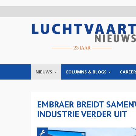
Overslaan
en
naar
de
inhoud
gaan
NIEUWS
COLUMNS & BLOGS
CAREER
EMBRAER BREIDT SAMEN
INDUSTRIE VERDER UIT