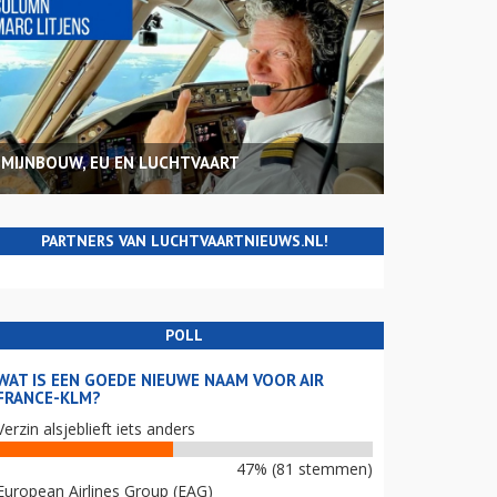
MIJNBOUW, EU EN LUCHTVAART
PARTNERS VAN LUCHTVAARTNIEUWS.NL!
POLL
WAT IS EEN GOEDE NIEUWE NAAM VOOR AIR
FRANCE-KLM?
Verzin alsjeblieft iets anders
47% (81 stemmen)
European Airlines Group (EAG)