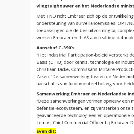
vliegtuigbouwer en het Nederlandse minis
Met TNO richt Embraer zich op de ontwikkeli
ondersteuning van surveillancemissies. OPT/
toepassingen die de besluitvorming bij comple
werken Embraer en ILIAS aan realtime dataoplo
Aanschaf C-390’s
“Het Industrial Participation-beleid versterkt
Basis (DTIB) door kennis, technologie en indust
Christiaan Dicke, Commissaris Militaire Produc
Zaken. “De samenwerking tussen de Nederlands
aanschaf is van fundamenteel belang voor beide
Samenwerking Embraer en Nederlandse ind
“Deze samenwerkingen vormen opnieuw een mijl
defensie-ecosysteem, en zij versterken onze t
geavanceerde technologieën en operationele o
Lemos, Chief Commercial Officer bij Embraer D
Even dit: