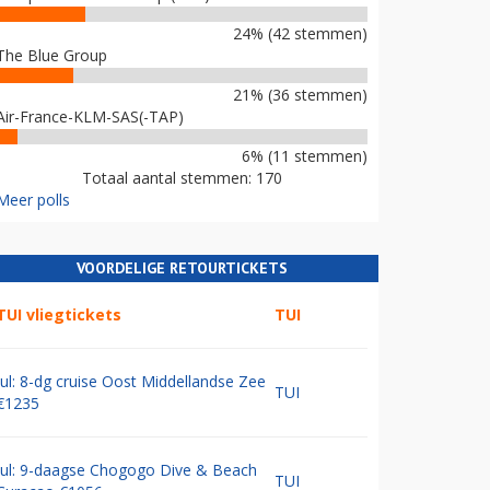
24% (42 stemmen)
The Blue Group
21% (36 stemmen)
Air-France-KLM-SAS(-TAP)
6% (11 stemmen)
Totaal aantal stemmen: 170
Meer polls
VOORDELIGE RETOURTICKETS
TUI vliegtickets
TUI
Jul: 8-dg cruise Oost Middellandse Zee
TUI
€1235
Jul: 9-daagse Chogogo Dive & Beach
TUI