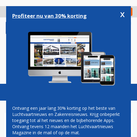
Overslaan
en
x
Digitaal Magazine
Registreer
Check in
naar
Profiteer nu van 30% korting
de
inhoud
gaan
Magazine
Podcasts
Vacatures
Toggl
naviga
Ontvang een jaar lang 30% korting op het beste van
Luchtvaartnieuws en Zakenreisnieuws. Krijg onbeperkt
toegang tot al het nieuws en de bijbehorende Apps.
GAAT ER EEN STREEP DOOR
Ontvang tevens 12 maanden het Luchtvaartnieuws
HET IDEE VOOR SINGLE PILOT
Magazine in de mail of op de mat.