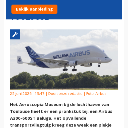
PRONKSTUK VAN MUSEUM
Bekijk aanbieding
TOULOUSE
25 juni 2026 - 13:47 | Door:
onze redactie
| Foto: Airbus
Het Aeroscopia Museum bij de luchthaven van
Toulouse heeft er een pronkstuk bij: een Airbus
A300-600ST Beluga. Het opvallende
transportvliegtuig kreeg deze week een plekje