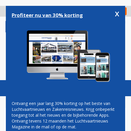
Overslaan
en
x
Digitaal Magazine
Registreer
Check in
naar
Profiteer nu van 30% korting
de
inhoud
gaan
Magazine
Podcasts
Vacatures
Toggl
naviga
Ontvang een jaar lang 30% korting op het beste van
Luchtvaartnieuws en Zakenreisnieuws. Krijg onbeperkt
toegang tot al het nieuws en de bijbehorende Apps.
GEPENSIONEERDE AIRBUS
Ontvang tevens 12 maanden het Luchtvaartnieuws
BELUGA NIEUWSTE
Magazine in de mail of op de mat.