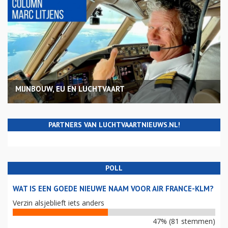
MIJNBOUW, EU EN LUCHTVAART
PARTNERS VAN LUCHTVAARTNIEUWS.NL!
POLL
WAT IS EEN GOEDE NIEUWE NAAM VOOR AIR FRANCE-KLM?
Verzin alsjeblieft iets anders
47% (81 stemmen)