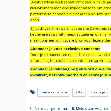
Luchtvaartnieuws bestaat inmiddels bijna 25 jaa
nieuwkomers met veel minder historie om aand
platforms te hebben die niet alleen nieuws bre
doen.
Bij Luchtvaartnieuws en zustersite Zakenreisn
het leveren van het meest actuele en onafhankel
maakt ons een onmisbare bron voor lezers die g
Abonneer je voor exclusieve content:
Door je te abonneren op Luchtvaartnieuws.nl, 
je toegang tot exclusieve content en jarenlang
Abonneer je vandaag nog en word onderde
kwaliteit, betrouwbaarheid en échte journa
maeve aerospace
failliet
maeve jet
Verstuur per e-mail
Meld u aan voor de 