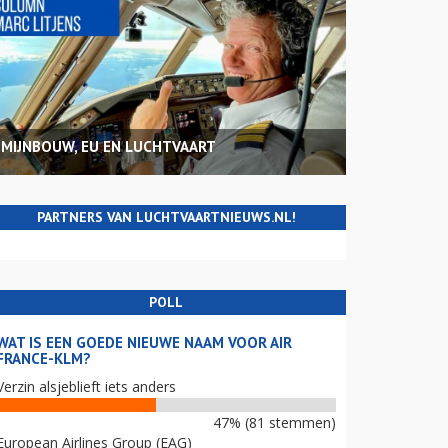
MIJNBOUW, EU EN LUCHTVAART
PARTNERS VAN LUCHTVAARTNIEUWS.NL!
POLL
WAT IS EEN GOEDE NIEUWE NAAM VOOR AIR
FRANCE-KLM?
Verzin alsjeblieft iets anders
47% (81 stemmen)
European Airlines Group (EAG)