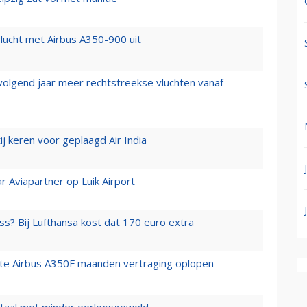
lucht met Airbus A350-900 uit
 volgend jaar meer rechtstreekse vluchten vanaf
j keren voor geplaagd Air India
r Aviapartner op Luik Airport
ss? Bij Lufthansa kost dat 170 euro extra
rste Airbus A350F maanden vertraging oplopen
wartaal met minder oorlogsgeweld