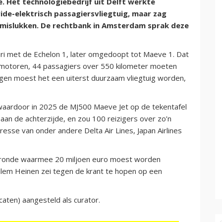
. Het technologiebedrijf uit Delft werkte
ide-elektrisch passagiersvliegtuig, maar zag
 mislukken. De rechtbank in Amsterdam sprak deze
turi met de Echelon 1, later omgedoopt tot Maeve 1. Dat
ermotoren, 44 passagiers over 550 kilometer moeten
egen moest het een uiterst duurzaam vliegtuig worden,
 waardoor in 2025 de MJ500 Maeve Jet op de tekentafel
an de achterzijde, en zou 100 reizigers over zo’n
esse van onder andere Delta Air Lines, Japan Airlines
gsronde waarmee 20 miljoen euro moest worden
llem Heinen zei tegen de krant te hopen op een
caten) aangesteld als curator.