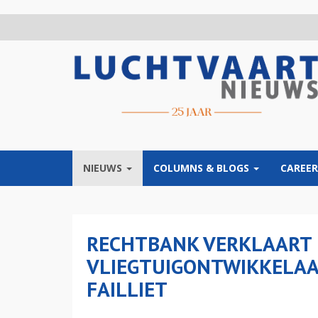
Overslaan
en
naar
de
inhoud
gaan
NIEUWS
COLUMNS & BLOGS
CAREER
RECHTBANK VERKLAART 
VLIEGTUIGONTWIKKELAA
FAILLIET