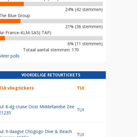
24% (42 stemmen)
The Blue Group
21% (36 stemmen)
Air-France-KLM-SAS(-TAP)
6% (11 stemmen)
Totaal aantal stemmen: 170
Meer polls
VOORDELIGE RETOURTICKETS
TUI vliegtickets
TUI
Jul: 8-dg cruise Oost Middellandse Zee
TUI
€1235
Jul: 9-daagse Chogogo Dive & Beach
TUI