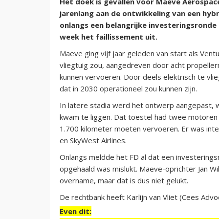
Het doek is gevallen voor Maeve Aerospace
jarenlang aan de ontwikkeling van een hybr
onlangs een belangrijke investeringsronde
week het faillissement uit.
Maeve ging vijf jaar geleden van start als Ven
vliegtuig zou, aangedreven door acht propell
kunnen vervoeren. Door deels elektrisch te vli
dat in 2030 operationeel zou kunnen zijn.
In latere stadia werd het ontwerp aangepast,
kwam te liggen. Dat toestel had twee motoren a
1.700 kilometer moeten vervoeren. Er was inter
en SkyWest Airlines.
Onlangs meldde het FD al dat een investerin
opgehaald was mislukt. Maeve-oprichter Jan Wi
overname, maar dat is dus niet gelukt.
De rechtbank heeft Karlijn van Vliet (Cees Advo
Even dit: