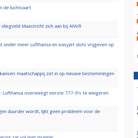
n de luchtvaart
t vliegveld Maastricht zich aan bij ANVR
t onder meer Lufthansa en easyJet slots vrijgeven op
ansen: maatschappij zet in op nieuwe bestemmingen
er: Lufthansa overweegt eerste 777-9’s te weigeren
iegen duurder wordt, lijkt geen probleem voor de
ipzig zat vol met munitie'