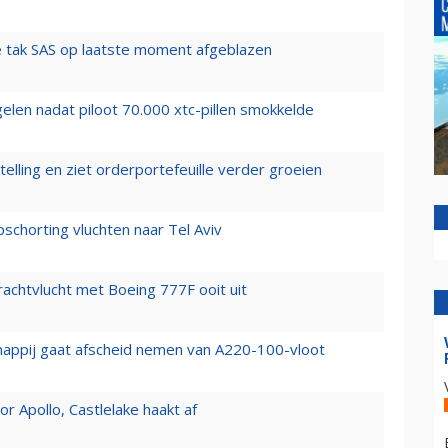
 tak SAS op laatste moment afgeblazen
elen nadat piloot 70.000 xtc-pillen smokkelde
elling en ziet orderportefeuille verder groeien
chorting vluchten naar Tel Aviv
vrachtvlucht met Boeing 777F ooit uit
happij gaat afscheid nemen van A220-100-vloot
 Apollo, Castlelake haakt af