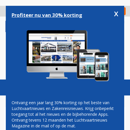
Overslaan
en
x
Digitaal Magazine
Registreer
Check in
naar
Profiteer nu van 30% korting
de
inhoud
gaan
Magazine
Podcasts
Vacatures
Toggl
naviga
Ontvang een jaar lang 30% korting op het beste van
Luchtvaartnieuws en Zakenreisnieuws. Krijg onbeperkt
toegang tot al het nieuws en de bijbehorende Apps.
SHELL STOPT MET BOUW
Ontvang tevens 12 maanden het Luchtvaartnieuws
BIOBRANDSTOFFENFABRIEK
Magazine in de mail of op de mat.