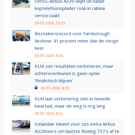
SWISS-Airbus A330 wijkt uit nadat
koptelefoonoplader rook in cabine
veroorzaakt
30-07-2026, 10:23
Bezoekersrecord voor Farnborough
Airshow: 41 procent meer dan de vorige
keer
30-07-2026, 9:30
KLM ziet resultaten verbeteren, maar
achteroverleunen is geen optie:
‘Realistisch blijven’
30-07-2026, 9:29
KLM laat verbetering zien in tweede
kwartaal, maar de weg is nog lang
30-07-2026, 8:22
Icelandair tekent voor zes extra Airbus
A320neo's om laatste Boeing 757's af te