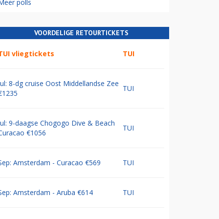
Meer polls
VOORDELIGE RETOURTICKETS
TUI vliegtickets
TUI
Jul: 8-dg cruise Oost Middellandse Zee
TUI
€1235
Jul: 9-daagse Chogogo Dive & Beach
TUI
Curacao €1056
Sep: Amsterdam - Curacao €569
TUI
Sep: Amsterdam - Aruba €614
TUI