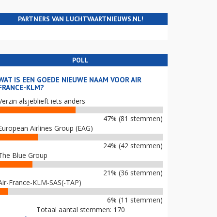
PARTNERS VAN LUCHTVAARTNIEUWS.NL!
POLL
WAT IS EEN GOEDE NIEUWE NAAM VOOR AIR
FRANCE-KLM?
Verzin alsjeblieft iets anders
47% (81 stemmen)
European Airlines Group (EAG)
24% (42 stemmen)
The Blue Group
21% (36 stemmen)
Air-France-KLM-SAS(-TAP)
6% (11 stemmen)
Totaal aantal stemmen: 170