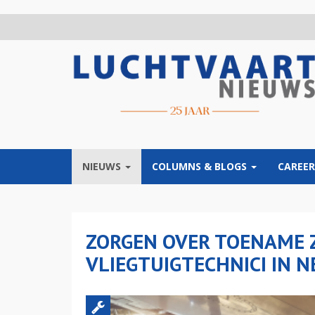
Overslaan
en
naar
de
inhoud
gaan
NIEUWS
COLUMNS & BLOGS
CAREER
ZORGEN OVER TOENAME 
VLIEGTUIGTECHNICI IN 