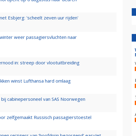
t Esbjerg: 'scheelt zeven uur rijden'
 winter weer passagiersvluchten naar
ernood in: streep door vlootuitbreiding
ukken winst Lufthansa hard omlaag
 bij cabinepersoneel van SAS Noorwegen
voor zelfgemaakt Russisch passagierstoestel
nen reizigers van ‘hoofdpijn bezorgend’ easyJet