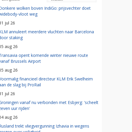
Donkere wolken boven IndiGo: prijsvechter doet
widebody-vloot weg
31 jul 26
KLM annuleert meerdere vluchten naar Barcelona
door staking
05 aug 26
Transavia opent komende winter nieuwe route
vanaf Brussels Airport
05 aug 26
Voormalig financieel directeur KLM Erik Swelheim
aan de slag bij ProRail
31 jul 26
Groningen vanaf nu verbonden met Esbjerg: 'scheelt
zeven uur rijden'
04 aug 26
Rusland trekt vliegvergunning Izhavia in wegens
zorgen over veiligheid