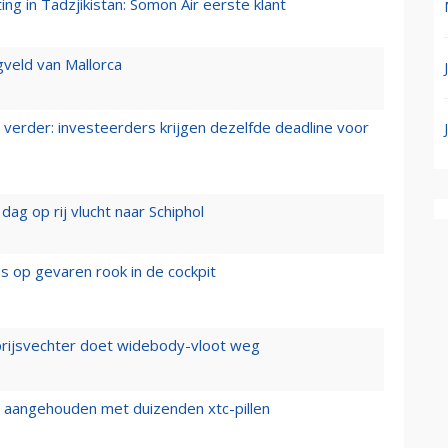
g in Tadzjikistan: Somon Air eerste klant
gveld van Mallorca
verder: investeerders krijgen dezelfde deadline voor
ag op rij vlucht naar Schiphol
es op gevaren rook in de cockpit
prijsvechter doet widebody-vloot weg
cht aangehouden met duizenden xtc-pillen