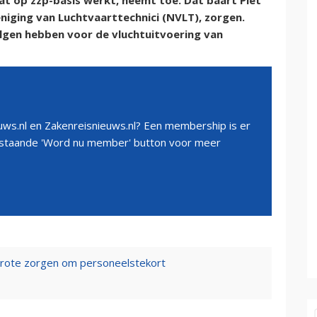
dat op zzp-basis werkt, neemt toe. Dat baart Piet
niging van Luchtvaarttechnici (NVLT), zorgen.
lgen hebben voor de vluchtuitvoering van
ws.nl en Zakenreisnieuws.nl? Een membership is er
erstaande 'Word nu member' button voor meer
 grote zorgen om personeelstekort