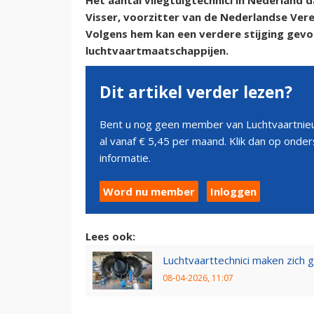
Het aantal vliegtuigtechnici in Nederland 
Visser, voorzitter van de Nederlandse Vere
Volgens hem kan een verdere stijging gevo
luchtvaartmaatschappijen.
Dit artikel verder lezen?
Bent u nog geen member van Luchtvaartnieu
al vanaf € 5,45 per maand. Klik dan op ond
informatie.
Word nu member
Inloggen
Lees ook:
Luchtvaarttechnici maken zich
08-04-2026, 11:07