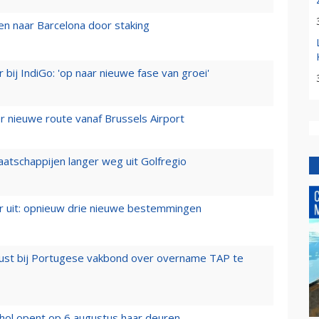
n naar Barcelona door staking
 bij IndiGo: 'op naar nieuwe fase van groei'
 nieuwe route vanaf Brussels Airport
aatschappijen langer weg uit Golfregio
er uit: opnieuw drie nieuwe bestemmingen
rust bij Portugese vakbond over overname TAP te
hol opent op 6 augustus haar deuren