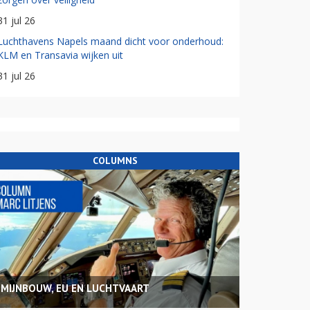
31 jul 26
Luchthavens Napels maand dicht voor onderhoud:
KLM en Transavia wijken uit
31 jul 26
COLUMNS
MIJNBOUW, EU EN LUCHTVAART