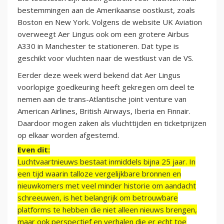
bestemmingen aan de Amerikaanse oostkust, zoals
Boston en New York. Volgens de website UK Aviation
overweegt Aer Lingus ook om een grotere Airbus
A330 in Manchester te stationeren. Dat type is
geschikt voor vluchten naar de westkust van de VS.
Eerder deze week werd bekend dat Aer Lingus
voorlopige goedkeuring heeft gekregen om deel te
nemen aan de trans-Atlantische joint venture van
American Airlines, British Airways, Iberia en Finnair.
Daardoor mogen zaken als vluchttijden en ticketprijzen
op elkaar worden afgestemd.
Even dit:
Luchtvaartnieuws bestaat inmiddels bijna 25 jaar. In
een tijd waarin talloze vergelijkbare bronnen en
nieuwkomers met veel minder historie om aandacht
schreeuwen, is het belangrijk om betrouwbare
platforms te hebben die niet alleen nieuws brengen,
maar ook perspectief en verhalen die er echt toe