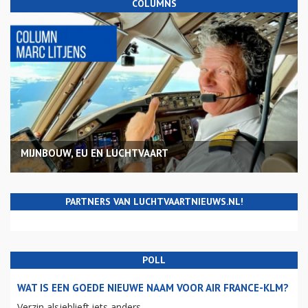
COLUMNS
MIJNBOUW, EU EN LUCHTVAART
PARTNERS VAN LUCHTVAARTNIEUWS.NL!
POLL
WAT IS EEN GOEDE NIEUWE NAAM VOOR AIR FRANCE-KLM?
Verzin alsjeblieft iets anders