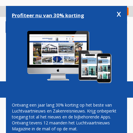
Overslaan
en
x
Digitaal Magazine
Registreer
Check in
naar
Profiteer nu van 30% korting
de
inhoud
gaan
Magazine
Podcasts
Vacatures
Toggl
naviga
Ontvang een jaar lang 30% korting op het beste van
Luchtvaartnieuws en Zakenreisnieuws. Krijg onbeperkt
toegang tot al het nieuws en de bijbehorende Apps.
AER LINGUS WIL TRANS-
Ontvang tevens 12 maanden het Luchtvaartnieuws
ATLANTISCHE ROUTES
Magazine in de mail of op de mat.