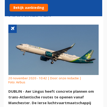
OPENEN VANAF
Bekijk aanbieding
MANCHESTER
20 november 2020 - 10:42 | Door:
onze redactie
|
Foto: Airbus
DUBLIN - Aer Lingus heeft concrete plannen om
trans-Atlantische routes te openen vanaf
Manchester. De Ierse luchtvaartmaatschappij