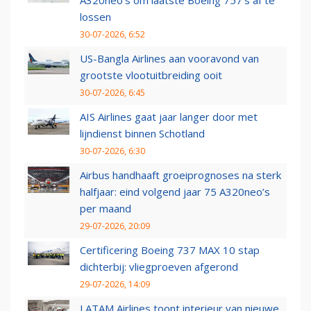
A320neo's om laatste Boeing 757's af te
lossen
30-07-2026, 6:52
US-Bangla Airlines aan vooravond van
grootste vlootuitbreiding ooit
30-07-2026, 6:45
AIS Airlines gaat jaar langer door met
lijndienst binnen Schotland
30-07-2026, 6:30
Airbus handhaaft groeiprognoses na sterk
halfjaar: eind volgend jaar 75 A320neo’s
per maand
29-07-2026, 20:09
Certificering Boeing 737 MAX 10 stap
dichterbij: vliegproeven afgerond
29-07-2026, 14:09
LATAM Airlines toont interieur van nieuwe