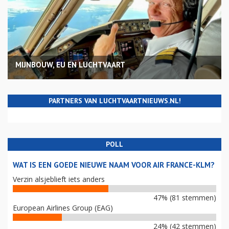
MIJNBOUW, EU EN LUCHTVAART
PARTNERS VAN LUCHTVAARTNIEUWS.NL!
POLL
WAT IS EEN GOEDE NIEUWE NAAM VOOR AIR FRANCE-KLM?
Verzin alsjeblieft iets anders
47% (81 stemmen)
European Airlines Group (EAG)
24% (42 stemmen)