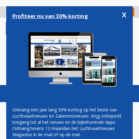
Overslaan
en
x
Digitaal Magazine
Registreer
Check in
naar
Profiteer nu van 30% korting
de
inhoud
gaan
Magazine
Podcasts
Vacatures
Toggl
naviga
Ontvang een jaar lang 30% korting op het beste van
Luchtvaartnieuws en Zakenreisnieuws. Krijg onbeperkt
toegang tot al het nieuws en de bijbehorende Apps.
AIR EUROPA BREIDT
Ontvang tevens 12 maanden het Luchtvaartnieuws
NETWERK UIT MET
Magazine in de mail of op de mat.