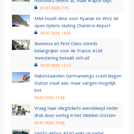
monteurs neemt af, maar krapte blijft
31-07-2026, 7:15
MAA houdt deur voor Ryanair en Wizz Air
open tijdens sluiting Charleroi Airport
30-07-2026, 14:30
Business en First Class steeds
belangrijker voor Air France-KLM:
‘investering betaalt zich uit’
30-07-2026, 12:10
Nabestaanden Germanwings-crash klagen
Duitse staat aan, maar vangen mogelijk
bot
30-07-2026, 11:58
Vraag naar vliegtickets wereldwijd onder
druk door oorlog in het Midden-Oosten
30-07-2026, 10:36
SWISS-Airbus A330 wijkt uit nadat