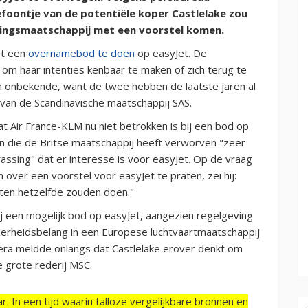
efoontje van de potentiële koper Castlelake zou
ingsmaatschappij met een voorstel komen.
gt een
overnamebod te doen
op easyJet. De
om haar intenties kenbaar te maken of zich terug te
en onbekende, want de twee hebben de laatste jaren al
an de Scandinavische maatschappij SAS.
 Air France-KLM nu niet betrokken is bij een bod op
en die de Britse maatschappij heeft verworven "zeer
ssing" dat er interesse is voor easyJet. Op de vraag
ver een voorstel voor easyJet te praten, zei hij:
nten hetzelfde zouden doen."
j een mogelijk bod op easyJet, aangezien regelgeving
erheidsbelang in een Europese luchtvaartmaatschappij
 Sera meldde onlangs dat Castlelake erover denkt om
 grote rederij MSC.
r. In een tijd waarin talloze vergelijkbare bronnen en