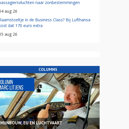
passagiersvluchten naar zonbestemmingen
04 aug 26
Raamstoeltje in de Business Class? Bij Lufthansa
kost dat 170 euro extra
05 aug 26
COLUMNS
MIJNBOUW, EU EN LUCHTVAART