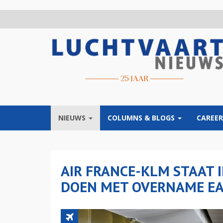
Overslaan
en
naar
de
inhoud
gaan
NIEUWS
COLUMNS & BLOGS
CAREER
AIR FRANCE-KLM STAAT 
DOEN MET OVERNAME EA