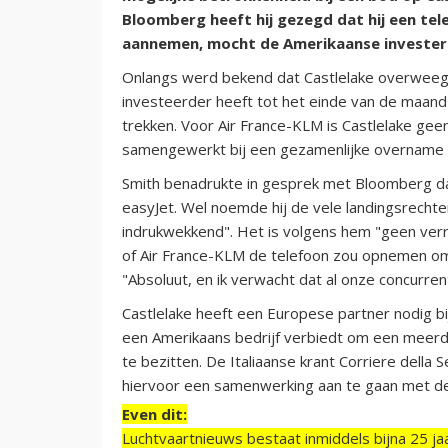
Bloomberg heeft hij gezegd dat hij een tel
aannemen, mocht de Amerikaanse invester
Onlangs werd bekend dat Castlelake overwee
investeerder heeft tot het einde van de maand 
trekken. Voor Air France-KLM is Castlelake ge
samengewerkt bij een gezamenlijke overname v
Smith benadrukte in gesprek met Bloomberg dat
easyJet. Wel noemde hij de vele landingsrecht
indrukwekkend". Het is volgens hem "geen verra
of Air France-KLM de telefoon zou opnemen om o
"Absoluut, en ik verwacht dat al onze concurre
Castlelake heeft een Europese partner nodig bi
een Amerikaans bedrijf verbiedt om een meerd
te bezitten. De Italiaanse krant Corriere della
hiervoor een samenwerking aan te gaan met de
Even dit:
Luchtvaartnieuws bestaat inmiddels bijna 25 jaa