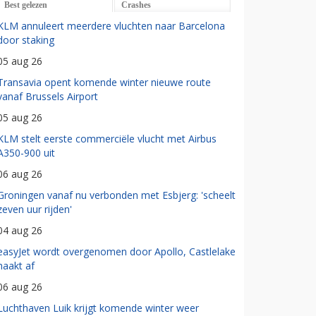
Best gelezen
Crashes
KLM annuleert meerdere vluchten naar Barcelona
door staking
05 aug 26
Transavia opent komende winter nieuwe route
vanaf Brussels Airport
05 aug 26
KLM stelt eerste commerciële vlucht met Airbus
A350-900 uit
06 aug 26
Groningen vanaf nu verbonden met Esbjerg: 'scheelt
zeven uur rijden'
04 aug 26
easyJet wordt overgenomen door Apollo, Castlelake
haakt af
06 aug 26
Luchthaven Luik krijgt komende winter weer