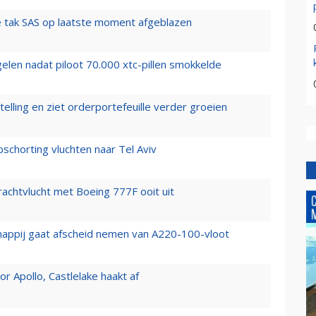
 tak SAS op laatste moment afgeblazen
elen nadat piloot 70.000 xtc-pillen smokkelde
elling en ziet orderportefeuille verder groeien
chorting vluchten naar Tel Aviv
vrachtvlucht met Boeing 777F ooit uit
happij gaat afscheid nemen van A220-100-vloot
 Apollo, Castlelake haakt af