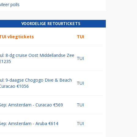
Meer polls
VOORDELIGE RETOURTICKETS
TUI vliegtickets
TUI
Jul: 8-dg cruise Oost Middellandse Zee
TUI
€1235
Jul: 9-daagse Chogogo Dive & Beach
TUI
Curacao €1056
Sep: Amsterdam - Curacao €569
TUI
Sep: Amsterdam - Aruba €614
TUI