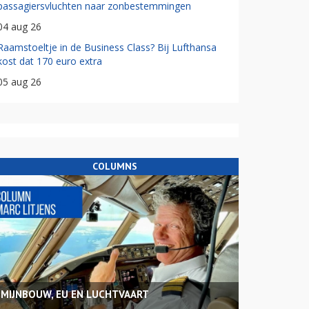
passagiersvluchten naar zonbestemmingen
04 aug 26
Raamstoeltje in de Business Class? Bij Lufthansa
kost dat 170 euro extra
05 aug 26
COLUMNS
MIJNBOUW, EU EN LUCHTVAART