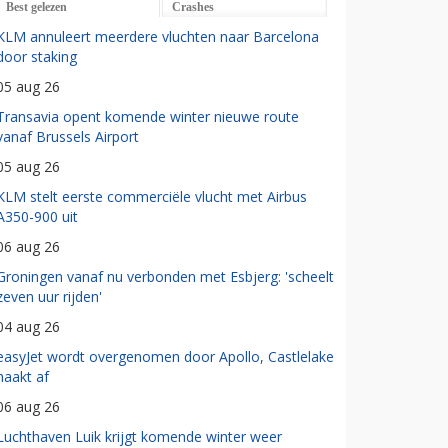
Best gelezen
Crashes
KLM annuleert meerdere vluchten naar Barcelona
door staking
05 aug 26
Transavia opent komende winter nieuwe route
vanaf Brussels Airport
05 aug 26
KLM stelt eerste commerciële vlucht met Airbus
A350-900 uit
06 aug 26
Groningen vanaf nu verbonden met Esbjerg: 'scheelt
zeven uur rijden'
04 aug 26
easyJet wordt overgenomen door Apollo, Castlelake
haakt af
06 aug 26
Luchthaven Luik krijgt komende winter weer