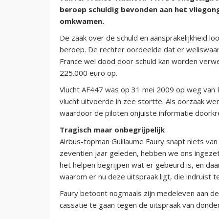
beroep schuldig bevonden aan het vliegonge
omkwamen.
De zaak over de schuld en aansprakelijkheid lo
beroep. De rechter oordeelde dat er weliswaar 
France wel dood door schuld kan worden verwe
225.000 euro op.
Vlucht AF447 was op 31 mei 2009 op weg van Ri
vlucht uitvoerde in zee stortte. Als oorzaak 
waardoor de piloten onjuiste informatie doorkr
Tragisch maar onbegrijpelijk
Airbus-topman Guillaume Faury snapt niets va
zeventien jaar geleden, hebben we ons ingezet
het helpen begrijpen wat er gebeurd is, en daar 
waarom er nu deze uitspraak ligt, die indruist 
Faury betoont nogmaals zijn medeleven aan de 
cassatie te gaan tegen de uitspraak van donderd