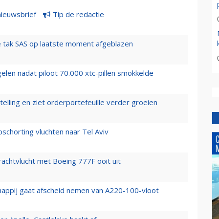
nieuwsbrief
Tip de redactie
 tak SAS op laatste moment afgeblazen
elen nadat piloot 70.000 xtc-pillen smokkelde
elling en ziet orderportefeuille verder groeien
chorting vluchten naar Tel Aviv
vrachtvlucht met Boeing 777F ooit uit
happij gaat afscheid nemen van A220-100-vloot