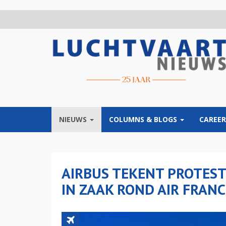
Overslaan
en
naar
de
inhoud
gaan
NIEUWS
COLUMNS & BLOGS
CAREER
AIRBUS TEKENT PROTES
IN ZAAK ROND AIR FRAN