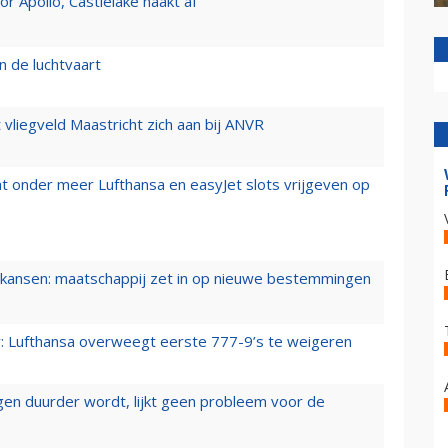
 Apollo, Castlelake haakt af
n de luchtvaart
t vliegveld Maastricht zich aan bij ANVR
t onder meer Lufthansa en easyJet slots vrijgeven op
ansen: maatschappij zet in op nieuwe bestemmingen
er: Lufthansa overweegt eerste 777-9’s te weigeren
iegen duurder wordt, lijkt geen probleem voor de