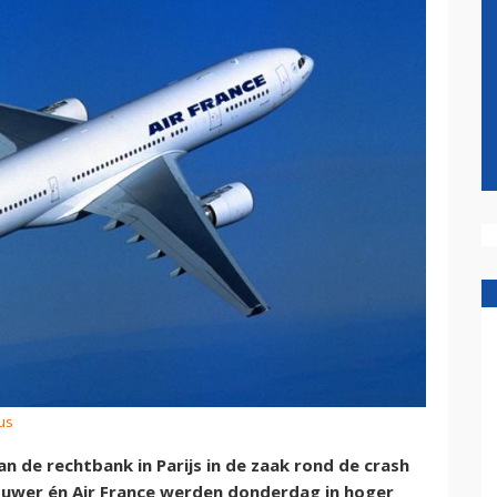
us
van de rechtbank in Parijs in de zaak rond de crash
bouwer én Air France werden donderdag in hoger