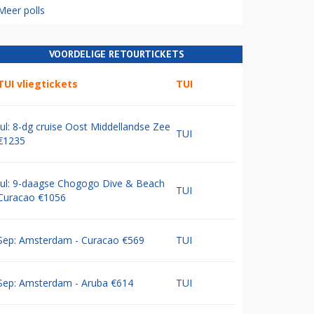
Meer polls
VOORDELIGE RETOURTICKETS
TUI vliegtickets
TUI
Jul: 8-dg cruise Oost Middellandse Zee
TUI
€1235
Jul: 9-daagse Chogogo Dive & Beach
TUI
Curacao €1056
Sep: Amsterdam - Curacao €569
TUI
Sep: Amsterdam - Aruba €614
TUI