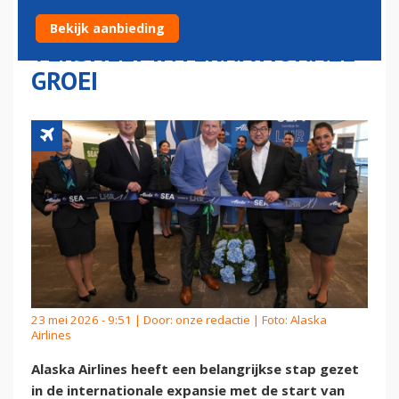
SEATTLE–LONDEN EN
Bekijk aanbieding
VERSNELT INTERNATIONALE
GROEI
23 mei 2026 - 9:51 | Door:
onze redactie
| Foto: Alaska
Airlines
Alaska Airlines heeft een belangrijkse stap gezet
in de internationale expansie met de start van