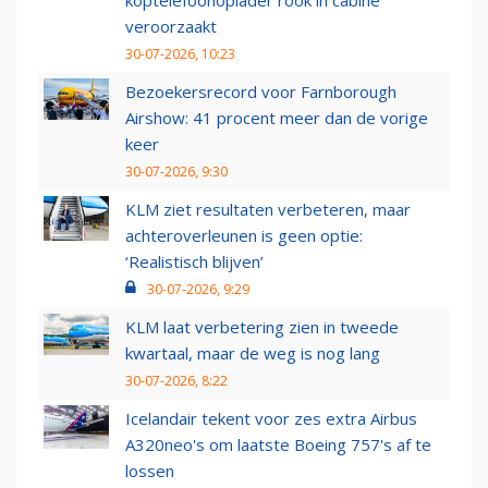
koptelefoonoplader rook in cabine
veroorzaakt
30-07-2026, 10:23
Bezoekersrecord voor Farnborough
Airshow: 41 procent meer dan de vorige
keer
30-07-2026, 9:30
KLM ziet resultaten verbeteren, maar
achteroverleunen is geen optie:
‘Realistisch blijven’
30-07-2026, 9:29
KLM laat verbetering zien in tweede
kwartaal, maar de weg is nog lang
30-07-2026, 8:22
Icelandair tekent voor zes extra Airbus
A320neo's om laatste Boeing 757's af te
lossen