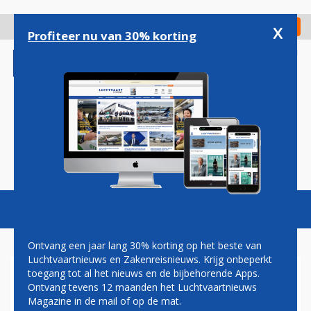
Overslaan
en
x
Digitaal Magazine
Registreer
Check in
naar
Profiteer nu van 30% korting
de
inhoud
gaan
Magazine
Podcasts
Vacatures
Toggl
naviga
Ontvang een jaar lang 30% korting op het beste van
Luchtvaartnieuws en Zakenreisnieuws. Krijg onbeperkt
toegang tot al het nieuws en de bijbehorende Apps.
ALASKA AIRLINES START
Ontvang tevens 12 maanden het Luchtvaartnieuws
NON-STOPVERBINDING
Magazine in de mail of op de mat.