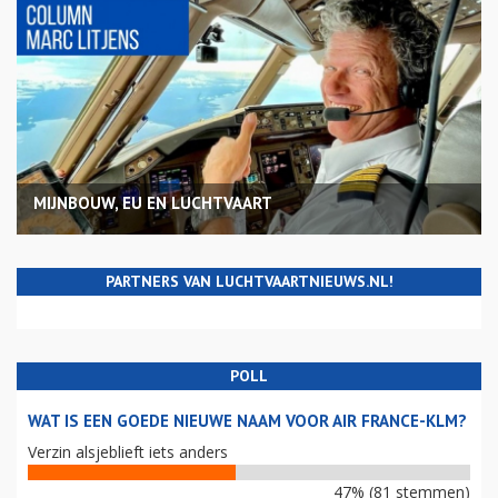
MIJNBOUW, EU EN LUCHTVAART
PARTNERS VAN LUCHTVAARTNIEUWS.NL!
POLL
WAT IS EEN GOEDE NIEUWE NAAM VOOR AIR FRANCE-KLM?
Verzin alsjeblieft iets anders
47% (81 stemmen)