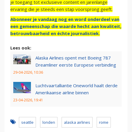
je toegang tot exclusieve content en jarenlange
ervaring die je steeds een stap voorsprong geeft.
Abonneer je vandaag nog en word onderdeel van
een gemeenschap die waarde hecht aan kwaliteit,
betrouwbaarheid en échte journalistiek.
Lees ook:
Alaska Airlines opent met Boeing 787
Dreamliner eerste Europese verbinding
29-04-2026, 10:36
Luchtvaartalliantie Oneworld haalt derde
Amerikaanse airline binnen
23-04-2026, 19:41
seattle
londen
alaska airlines
rome