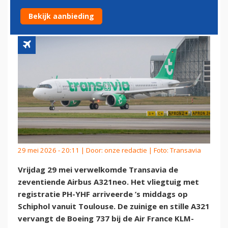
NEDERLAND
Bekijk aanbieding
29 mei 2026 - 20:11 | Door:
onze redactie
| Foto: Transavia
Vrijdag 29 mei verwelkomde Transavia de
zeventiende Airbus A321neo. Het vliegtuig met
registratie PH-YHF arriveerde ’s middags op
Schiphol vanuit Toulouse. De zuinige en stille A321
vervangt de Boeing 737 bij de Air France KLM-