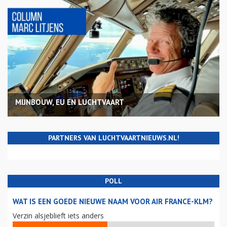
MIJNBOUW, EU EN LUCHTVAART
PARTNERS VAN LUCHTVAARTNIEUWS.NL!
POLL
WAT IS EEN GOEDE NIEUWE NAAM VOOR AIR FRANCE-KLM?
Verzin alsjeblieft iets anders