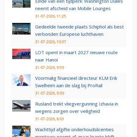
Einde van een tijdperk: Washington Dulles
neemt afscheid van Mobile Lounges
31-07-2026, 11:25
Gedeelde tweede plaats Schiphol als best
verbonden Europese luchthaven
31-07-2026, 10:37
LOT opent in maart 2027 nieuwe route
naar Hanoi
31-07-2026, 9:59
Voormalig financieel directeur KLM Erik
Swelheim aan de slag bij ProRail
31-07-2026, 9:09
Rusland trekt vliegvergunning Izhavia in
wegens zorgen over veiligheid
31-07-2026, 8:03
Wachttijd afgifte onderhoudslicenties
monteurs neemt af, maar krapte blijft