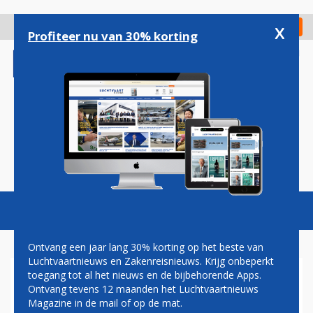
Overslaan
en
x
Digitaal Magazine
Registreer
Check in
naar
Profiteer nu van 30% korting
de
inhoud
gaan
Magazine
Podcasts
Vacatures
Toggl
naviga
Ontvang een jaar lang 30% korting op het beste van
Luchtvaartnieuws en Zakenreisnieuws. Krijg onbeperkt
toegang tot al het nieuws en de bijbehorende Apps.
ALWEER ZEVENTIENDE
Ontvang tevens 12 maanden het Luchtvaartnieuws
AIRBUS VOOR TRANSAVIA
Magazine in de mail of op de mat.