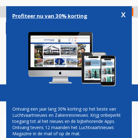
Overslaan
en
x
Digitaal Magazine
Registreer
Check in
naar
Profiteer nu van 30% korting
de
inhoud
gaan
Magazine
Podcasts
Vacatures
Toggl
naviga
Ontvang een jaar lang 30% korting op het beste van
Luchtvaartnieuws en Zakenreisnieuws. Krijg onbeperkt
toegang tot al het nieuws en de bijbehorende Apps.
AMERIKAANS GLOBALX KIEST
Ontvang tevens 12 maanden het Luchtvaartnieuws
VOOR AIRBUS A319 OM
Magazine in de mail of op de mat.