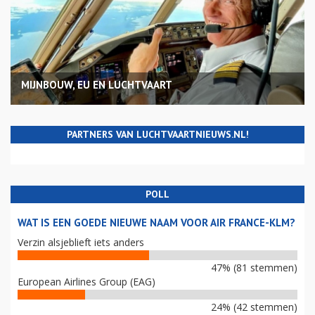
MIJNBOUW, EU EN LUCHTVAART
PARTNERS VAN LUCHTVAARTNIEUWS.NL!
POLL
WAT IS EEN GOEDE NIEUWE NAAM VOOR AIR FRANCE-KLM?
Verzin alsjeblieft iets anders
47% (81 stemmen)
European Airlines Group (EAG)
24% (42 stemmen)