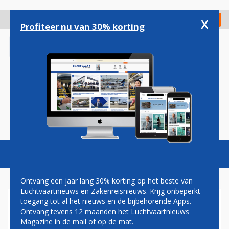
Overslaan
en
x
Digitaal Magazine
Registreer
Check in
naar
Profiteer nu van 30% korting
de
inhoud
gaan
Magazine
Podcasts
Vacatures
Toggl
naviga
Ontvang een jaar lang 30% korting op het beste van
Luchtvaartnieuws en Zakenreisnieuws. Krijg onbeperkt
toegang tot al het nieuws en de bijbehorende Apps.
BIJNA VERDUBBELING
Ontvang tevens 12 maanden het Luchtvaartnieuws
SALARISSEN VAN SOMMIGE
Magazine in de mail of op de mat.