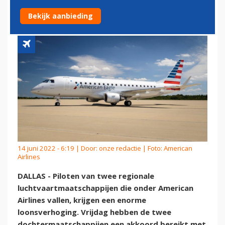
PILOTEN IN DE VS
Bekijk aanbieding
14 juni 2022 - 6:19 | Door:
onze redactie
| Foto: American
Airlines
DALLAS - Piloten van twee regionale
luchtvaartmaatschappijen die onder American
Airlines vallen, krijgen een enorme
loonsverhoging. Vrijdag hebben de twee
dochtermaatschappijen een akkoord bereikt met