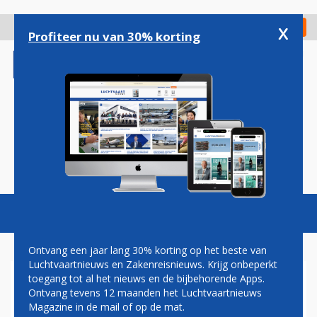
Overslaan
en
x
Digitaal Magazine
Registreer
Check in
naar
Profiteer nu van 30% korting
de
inhoud
gaan
Magazine
Podcasts
Vacatures
Toggl
naviga
Ontvang een jaar lang 30% korting op het beste van
Luchtvaartnieuws en Zakenreisnieuws. Krijg onbeperkt
toegang tot al het nieuws en de bijbehorende Apps.
BIMAN BANGLADESH MAAKT
Ontvang tevens 12 maanden het Luchtvaartnieuws
BESTELLING BIJ BOEING
Magazine in de mail of op de mat.