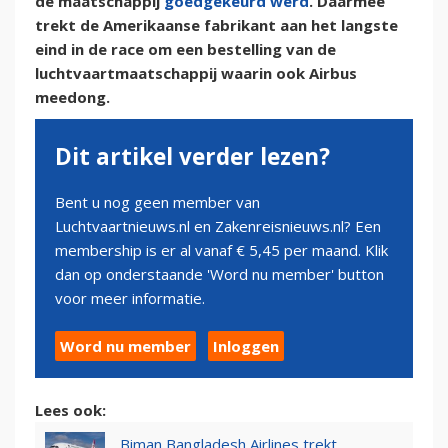
de maatschappij
goedgekeurd werd
. Daarmee
trekt de Amerikaanse fabrikant aan het langste
eind in de race om een bestelling van de
luchtvaartmaatschappij waarin ook Airbus
meedong.
Dit artikel verder lezen?
Bent u nog geen member van
Luchtvaartnieuws.nl en Zakenreisnieuws.nl? Een
membership is er al vanaf € 5,45 per maand. Klik
dan op onderstaande 'Word nu member' button
voor meer informatie.
Word nu member
Inloggen
Lees ook:
Biman Bangladesh Airlines trekt