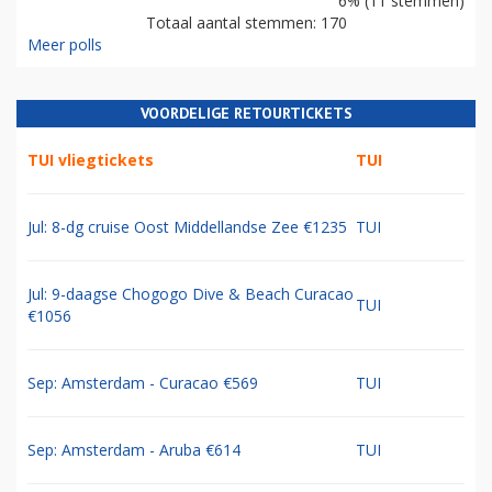
6% (11 stemmen)
Totaal aantal stemmen: 170
Meer polls
VOORDELIGE RETOURTICKETS
TUI vliegtickets
TUI
Jul: 8-dg cruise Oost Middellandse Zee €1235
TUI
Jul: 9-daagse Chogogo Dive & Beach Curacao
TUI
€1056
Sep: Amsterdam - Curacao €569
TUI
Sep: Amsterdam - Aruba €614
TUI