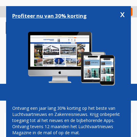
Overslaan
en
x
Digitaal Magazine
Registreer
Check in
naar
Profiteer nu van 30% korting
de
inhoud
gaan
Magazine
Podcasts
Vacatures
Toggl
naviga
Ontvang een jaar lang 30% korting op het beste van
Luchtvaartnieuws en Zakenreisnieuws. Krijg onbeperkt
toegang tot al het nieuws en de bijbehorende Apps.
BIMAN BANGLADESH MAAKT
Ontvang tevens 12 maanden het Luchtvaartnieuws
BESTELLING BIJ BOEING
Magazine in de mail of op de mat.