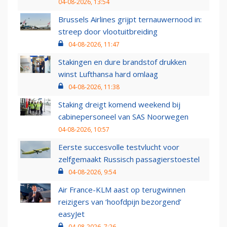
04-08-2026, 13:54
Brussels Airlines grijpt ternauwernood in:
streep door vlootuitbreiding
04-08-2026, 11:47
Stakingen en dure brandstof drukken
winst Lufthansa hard omlaag
04-08-2026, 11:38
Staking dreigt komend weekend bij
cabinepersoneel van SAS Noorwegen
04-08-2026, 10:57
Eerste succesvolle testvlucht voor
zelfgemaakt Russisch passagierstoestel
04-08-2026, 9:54
Air France-KLM aast op terugwinnen
reizigers van ‘hoofdpijn bezorgend’
easyJet
04-08-2026, 7:26