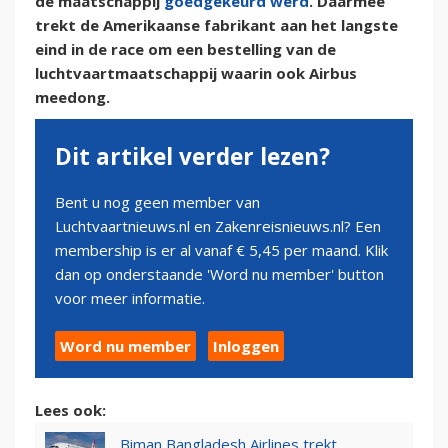
de maatschappij
goedgekeurd werd
. Daarmee
trekt de Amerikaanse fabrikant aan het langste
eind in de race om een bestelling van de
luchtvaartmaatschappij waarin ook Airbus
meedong.
Dit artikel verder lezen?
Bent u nog geen member van
Luchtvaartnieuws.nl en Zakenreisnieuws.nl? Een
membership is er al vanaf € 5,45 per maand. Klik
dan op onderstaande 'Word nu member' button
voor meer informatie.
Word nu member
Inloggen
Lees ook:
Biman Bangladesh Airlines trekt