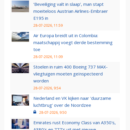
‘Beveiliging valt in slaap’, man stapt
moeiteloos Austrian Airlines-Embraer
E195 in
28-07-2026, 11:59
Air Europa breidt uit in Colombia:
maatschappij voegt derde bestemming
toe
28-07-2026, 11:09
Stoelen in ruim 400 Boeing 737 MAX-
vliegtuigen moeten geïnspecteerd
worden
28-07-2026, 9:54
Nederland en VK kijken naar 'duurzame
luchtbrug' over de Noordzee
28-07-2026, 9:50
Emirates rust Economy Class van A350's,
A380's en 777's uit met nieuwe