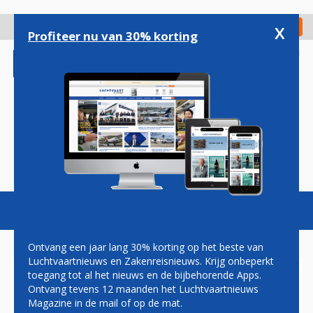
Overslaan
en
x
Digitaal Magazine
Registreer
Check in
naar
Profiteer nu van 30% korting
de
inhoud
gaan
Magazine
Podcasts
Vacatures
Toggl
naviga
Ontvang een jaar lang 30% korting op het beste van
Luchtvaartnieuws en Zakenreisnieuws. Krijg onbeperkt
toegang tot al het nieuws en de bijbehorende Apps.
BOEING 737-800 VAN
Ontvang tevens 12 maanden het Luchtvaartnieuws
EGYPTAIR MAAKT DEBUUT IN
Magazine in de mail of op de mat.