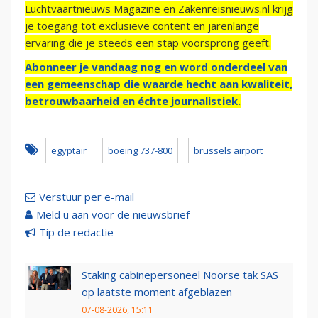
Luchtvaartnieuws Magazine en Zakenreisnieuws.nl krijg
je toegang tot exclusieve content en jarenlange
ervaring die je steeds een stap voorsprong geeft.
Abonneer je vandaag nog en word onderdeel van
een gemeenschap die waarde hecht aan kwaliteit,
betrouwbaarheid en échte journalistiek.
egyptair
boeing 737-800
brussels airport
Verstuur per e-mail
Meld u aan voor de nieuwsbrief
Tip de redactie
Staking cabinepersoneel Noorse tak SAS
op laatste moment afgeblazen
07-08-2026, 15:11