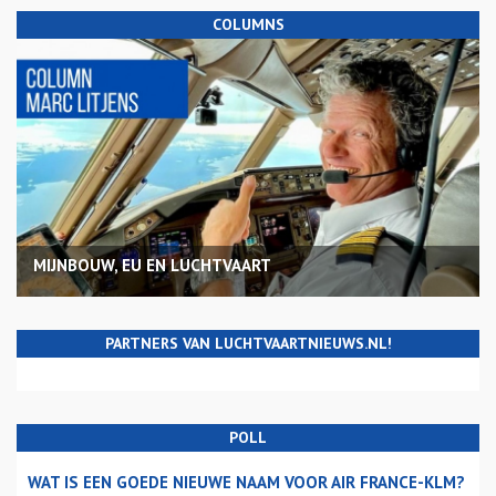
COLUMNS
MIJNBOUW, EU EN LUCHTVAART
PARTNERS VAN LUCHTVAARTNIEUWS.NL!
POLL
WAT IS EEN GOEDE NIEUWE NAAM VOOR AIR FRANCE-KLM?