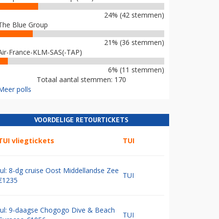
24% (42 stemmen)
The Blue Group
21% (36 stemmen)
Air-France-KLM-SAS(-TAP)
6% (11 stemmen)
Totaal aantal stemmen: 170
Meer polls
VOORDELIGE RETOURTICKETS
TUI vliegtickets
TUI
Jul: 8-dg cruise Oost Middellandse Zee
TUI
€1235
Jul: 9-daagse Chogogo Dive & Beach
TUI