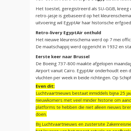
Het toestel, geregistreerd als SU-GGB, kreeg de
retro-jasje is gebaseerd op het kleurenschema 
uitvoering wil EgyptAir haar historische erfgo
Retro-livery EgyptAir onthuld
Het nieuwe kleurenschema werd op 7 mei offic
De maatschappij werd opgericht in 1932 en star
Eerste keer naar Brussel
De Boeing 737-800 maakte afgelopen maandag zi
Airport vanuit Caïro. EgyptAir onderhoudt een d
vluchten per week in beide richtingen. Op Schip
Even dit:
Luchtvaartnieuws bestaat inmiddels bijna 25 jaa
nieuwkomers met veel minder historie om aand
platforms te hebben die niet alleen nieuws bre
doen.
Bij Luchtvaartnieuws en zustersite Zakenreisn
het leveren van het meest actuele en onafhankel