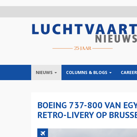
Overslaan
en
naar
de
inhoud
gaan
NIEUWS
COLUMNS & BLOGS
CAREER
BOEING 737-800 VAN EG
RETRO-LIVERY OP BRUSS