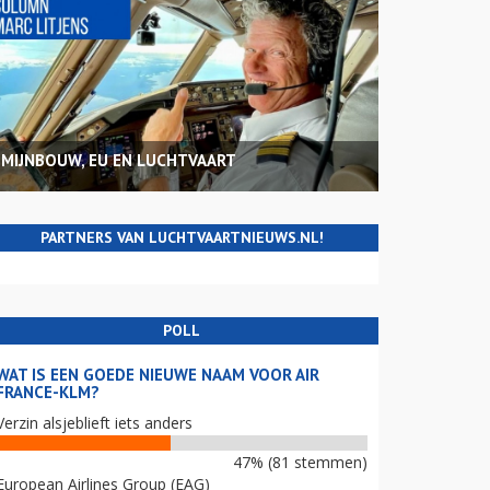
MIJNBOUW, EU EN LUCHTVAART
PARTNERS VAN LUCHTVAARTNIEUWS.NL!
POLL
WAT IS EEN GOEDE NIEUWE NAAM VOOR AIR
FRANCE-KLM?
Verzin alsjeblieft iets anders
47% (81 stemmen)
European Airlines Group (EAG)