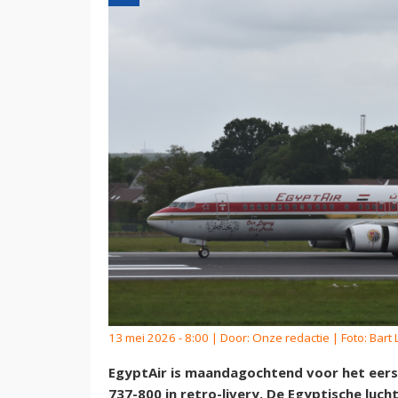
13 mei 2026 - 8:00 | Door:
Onze redactie
| Foto: Bart
EgyptAir is maandagochtend voor het eers
737-800 in retro-livery. De Egyptische luc