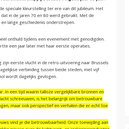
 speciale kleurstelling ter ere van dit jubileum. Het
dat in de jaren 70 en 80 werd gebruikt. Met de
ed en lange geschiedenis onderstrepen.
ieel onthuld tijdens een evenement met genodigden.
tte een jaar later met haar eerste operaties.
jn eerste vlucht in de retro-uitvoering naar Brussels
agelijkse verbinding tussen beide steden, met vijf
hol wordt dagelijks gevlogen.
r. In een tijd waarin talloze vergelijkbare bronnen en
acht schreeuwen, is het belangrijk om betrouwbare
ngen, maar ook perspectief en verhalen die er echt toe
ieuws vind je die betrouwbaarheid. Onze toewijding aan
ijke nieuws over de luchtvaart- en (zaken)reisindustrie