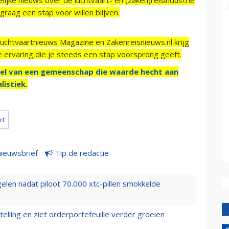
raag een stap voor willen blijven.
Luchtvaartnieuws Magazine en Zakenreisnieuws.nl krijg
e ervaring die je steeds een stap voorsprong geeft.
el van een gemeenschap die waarde hecht aan
listiek.
rt
nieuwsbrief
Tip de redactie
elen nadat piloot 70.000 xtc-pillen smokkelde
elling en ziet orderportefeuille verder groeien