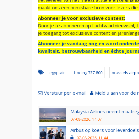
maakt ons een onmisbare bron voor lezers die g
Abonneer je voor exclusieve content:
Door je te abonneren op Luchtvaartnieuws.nl, 
je toegang tot exclusieve content en jarenlang
Abonneer je vandaag nog en word onderde
kwaliteit, betrouwbaarheid en échte journa
egyptair
boeing 737-800
brussels airpo
Verstuur per e-mail
Meld u aan voor de 
Malaysia Airlines neemt maatreg
07-08-2026, 14:07
Airbus op koers voor leverdoelst
07-08-2026, 11:44