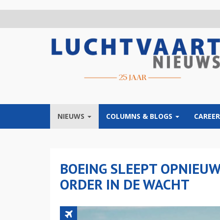
Overslaan
en
naar
de
inhoud
gaan
NIEUWS
COLUMNS & BLOGS
CAREER
BOEING SLEEPT OPNIEUW
ORDER IN DE WACHT