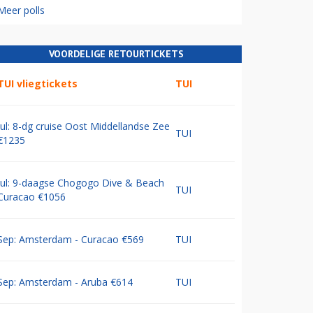
Meer polls
VOORDELIGE RETOURTICKETS
TUI vliegtickets
TUI
Jul: 8-dg cruise Oost Middellandse Zee
TUI
€1235
Jul: 9-daagse Chogogo Dive & Beach
TUI
Curacao €1056
Sep: Amsterdam - Curacao €569
TUI
Sep: Amsterdam - Aruba €614
TUI