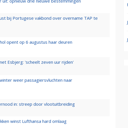
er uit: opnieuw drie nieuwe bestemmingen
rust bij Portugese vakbond over overname TAP te
hol opent op 6 augustus haar deuren
t Esbjerg: 'scheelt zeven uur rijden'
 winter weer passagiersvluchten naar
ernood in: streep door vlootuitbreiding
ukken winst Lufthansa hard omlaag