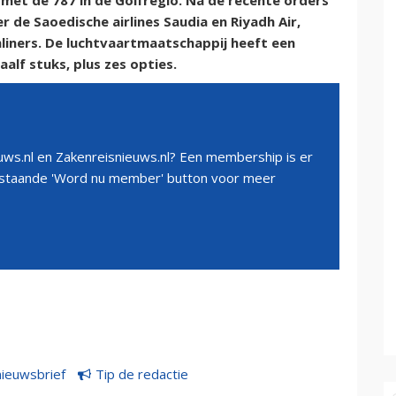
 met de 787 in de Golfregio. Na de recente orders
 de Saoedische airlines Saudia en Riyadh Air,
liners. De luchtvaartmaatschappij heeft een
lf stuks, plus zes opties.
ws.nl en Zakenreisnieuws.nl? Een membership is er
erstaande 'Word nu member' button voor meer
nieuwsbrief
Tip de redactie