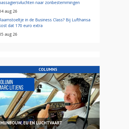
passagiersvluchten naar zonbestemmingen
04 aug 26
Raamstoeltje in de Business Class? Bij Lufthansa
kost dat 170 euro extra
05 aug 26
COLUMNS
MIJNBOUW, EU EN LUCHTVAART