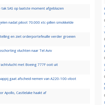
 tak SAS op laatste moment afgeblazen
elen nadat piloot 70.000 xtc-pillen smokkelde
elling en ziet orderportefeuille verder groeien
chorting vluchten naar Tel Aviv
vrachtvlucht met Boeing 777F ooit uit
happij gaat afscheid nemen van A220-100-vloot
 Apollo, Castlelake haakt af