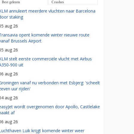
Best gelezen
Crashes
KLM annuleert meerdere vluchten naar Barcelona
door staking
05 aug 26
Transavia opent komende winter nieuwe route
vanaf Brussels Airport
05 aug 26
KLM stelt eerste commerciële vlucht met Airbus
A350-900 uit
06 aug 26
Groningen vanaf nu verbonden met Esbjerg: 'scheelt
zeven uur rijden'
04 aug 26
easyJet wordt overgenomen door Apollo, Castlelake
haakt af
06 aug 26
Luchthaven Luik krijgt komende winter weer