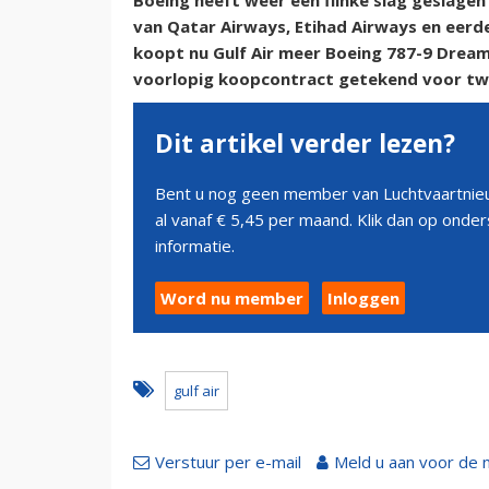
Boeing heeft weer een flinke slag geslagen
van Qatar Airways, Etihad Airways en eerder
koopt nu Gulf Air meer Boeing 787-9 Dream
voorlopig koopcontract getekend voor twaa
Dit artikel verder lezen?
Bent u nog geen member van Luchtvaartnieu
al vanaf € 5,45 per maand. Klik dan op ond
informatie.
Word nu member
Inloggen
gulf air
Verstuur per e-mail
Meld u aan voor de 