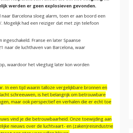
elijk werden er geen explosieven gevonden.
 naar Barcelona sloeg alarm, toen er aan boord een
Mogelijk had een reiziger dat met zijn telefoon
n ingeschakeld. Franse en later Spaanse
1 naar de luchthaven van Barcelona, waar
op, waardoor het vliegtuig later kon worden
r. In een tijd waarin talloze vergelijkbare bronnen en
acht schreeuwen, is het belangrijk om betrouwbare
ngen, maar ook perspectief en verhalen die er echt toe
ieuws vind je die betrouwbaarheid. Onze toewijding aan
ijke nieuws over de luchtvaart- en (zaken)reisindustrie
raag een stap voor willen blijven.