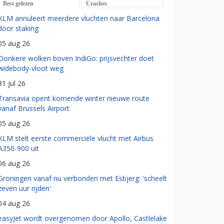
Best gelezen
Crashes
KLM annuleert meerdere vluchten naar Barcelona
door staking
05 aug 26
Donkere wolken boven IndiGo: prijsvechter doet
widebody-vloot weg
31 jul 26
Transavia opent komende winter nieuwe route
vanaf Brussels Airport
05 aug 26
KLM stelt eerste commerciële vlucht met Airbus
A350-900 uit
06 aug 26
Groningen vanaf nu verbonden met Esbjerg: 'scheelt
zeven uur rijden'
04 aug 26
easyJet wordt overgenomen door Apollo, Castlelake