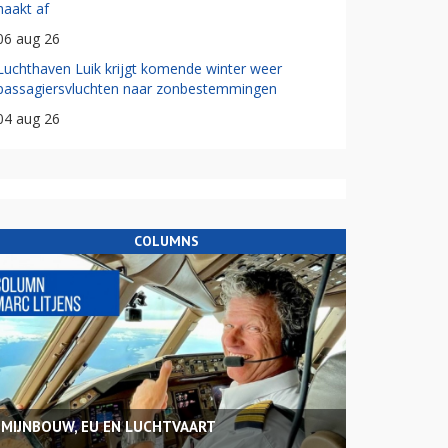
haakt af
06 aug 26
Luchthaven Luik krijgt komende winter weer
passagiersvluchten naar zonbestemmingen
04 aug 26
COLUMNS
MIJNBOUW, EU EN LUCHTVAART