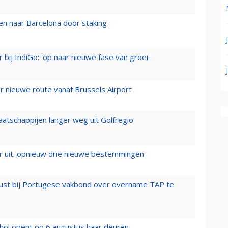
n naar Barcelona door staking
 bij IndiGo: 'op naar nieuwe fase van groei'
 nieuwe route vanaf Brussels Airport
aatschappijen langer weg uit Golfregio
er uit: opnieuw drie nieuwe bestemmingen
rust bij Portugese vakbond over overname TAP te
hol opent op 6 augustus haar deuren