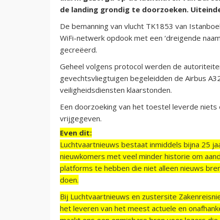
de landing grondig te doorzoeken. Uiteind
De bemanning van vlucht TK1853 van Istanboel
WiFi-netwerk opdook met een ‘dreigende naam’. 
gecreëerd.
Geheel volgens protocol werden de autoriteite
gevechtsvliegtuigen begeleidden de Airbus A32
veiligheidsdiensten klaarstonden.
Een doorzoeking van het toestel leverde niets 
vrijgegeven.
Even dit:
Luchtvaartnieuws bestaat inmiddels bijna 25 jaa
nieuwkomers met veel minder historie om aand
platforms te hebben die niet alleen nieuws bre
doen.
Bij Luchtvaartnieuws en zustersite Zakenreisn
het leveren van het meest actuele en onafhankel
maakt ons een onmisbare bron voor lezers die g