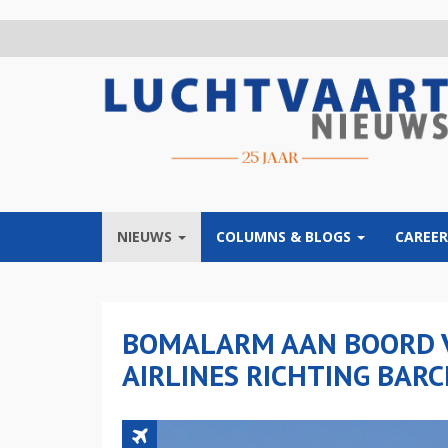
Overslaan
en
naar
de
inhoud
gaan
NIEUWS
COLUMNS & BLOGS
CAREER
BOMALARM AAN BOORD V
AIRLINES RICHTING BAR