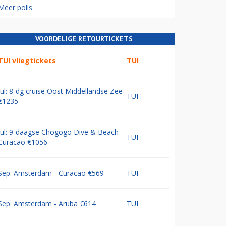
Meer polls
VOORDELIGE RETOURTICKETS
TUI vliegtickets
TUI
Jul: 8-dg cruise Oost Middellandse Zee
TUI
€1235
Jul: 9-daagse Chogogo Dive & Beach
TUI
Curacao €1056
Sep: Amsterdam - Curacao €569
TUI
Sep: Amsterdam - Aruba €614
TUI