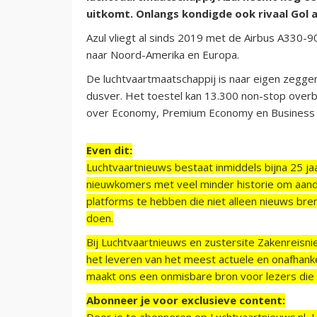
uitkomt. Onlangs kondigde ook rivaal Gol 
Azul vliegt al sinds 2019 met de Airbus A330-9
naar Noord-Amerika en Europa.
De luchtvaartmaatschappij is naar eigen zegg
dusver. Het toestel kan 13.300 non-stop overb
over Economy, Premium Economy en Business 
Even dit:
Luchtvaartnieuws bestaat inmiddels bijna 25 jaa
nieuwkomers met veel minder historie om aand
platforms te hebben die niet alleen nieuws bre
doen.
Bij Luchtvaartnieuws en zustersite Zakenreisn
het leveren van het meest actuele en onafhankel
maakt ons een onmisbare bron voor lezers die g
Abonneer je voor exclusieve content:
Door je te abonneren op Luchtvaartnieuws.nl, 