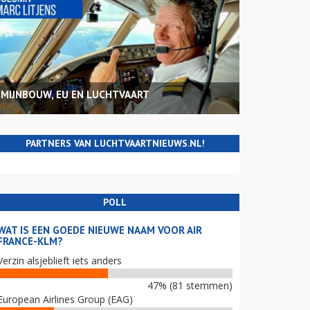
MIJNBOUW, EU EN LUCHTVAART
PARTNERS VAN LUCHTVAARTNIEUWS.NL!
POLL
WAT IS EEN GOEDE NIEUWE NAAM VOOR AIR
FRANCE-KLM?
Verzin alsjeblieft iets anders
47% (81 stemmen)
European Airlines Group (EAG)