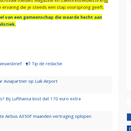
e ervaring die je steeds een stap voorsprong geeft.
el van een gemeenschap die waarde hecht aan
listiek.
nieuwsbrief
Tip de redactie
r Aviapartner op Luik Airport
s? Bij Lufthansa kost dat 170 euro extra
rste Airbus A350F maanden vertraging oplopen