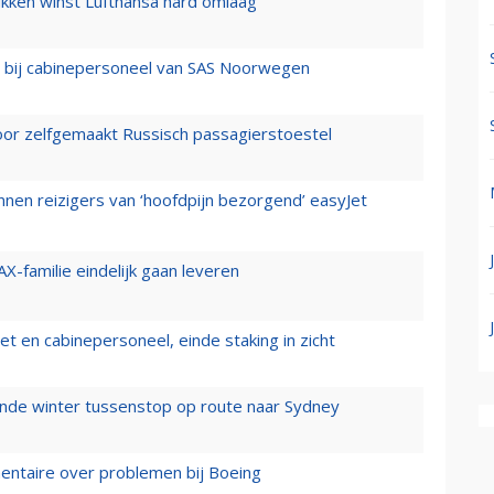
ukken winst Lufthansa hard omlaag
 bij cabinepersoneel van SAS Noorwegen
voor zelfgemaakt Russisch passagierstoestel
nen reizigers van ‘hoofdpijn bezorgend’ easyJet
X-familie eindelijk gaan leveren
t en cabinepersoneel, einde staking in zicht
mende winter tussenstop op route naar Sydney
mentaire over problemen bij Boeing