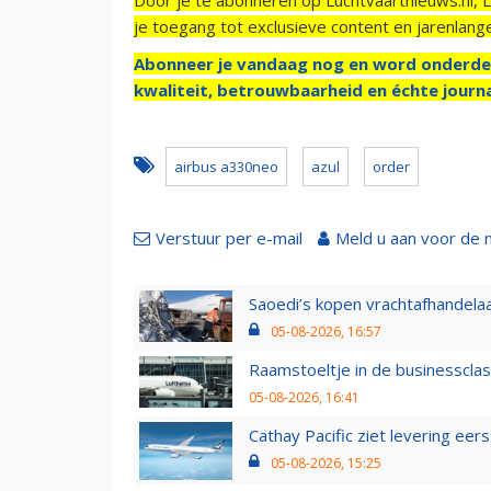
je toegang tot exclusieve content en jarenlang
Abonneer je vandaag nog en word onderde
kwaliteit, betrouwbaarheid en échte journa
airbus a330neo
azul
order
Verstuur per e-mail
Meld u aan voor de 
Saoedi’s kopen vrachtafhandelaa
05-08-2026, 16:57
Raamstoeltje in de businessclas
05-08-2026, 16:41
Cathay Pacific ziet levering ee
05-08-2026, 15:25