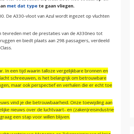
aan
met dat type
te gaan vliegen.
00. De A330-vloot van Azul wordt ingezet op vluchten
en tevreden met de prestaties van de A330neo tot
ruggen en biedt plaats aan 298 passagiers, verdeeld
Class.
r. In een tijd waarin talloze vergelijkbare bronnen en
acht schreeuwen, is het belangrijk om betrouwbare
ngen, maar ook perspectief en verhalen die er echt toe
ieuws vind je die betrouwbaarheid. Onze toewijding aan
ijke nieuws over de luchtvaart- en (zaken)reisindustrie
raag een stap voor willen blijven.
Luchtvaartnieuws Magazine en Zakenreisnieuws.nl krijg