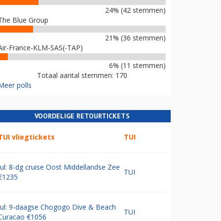
24% (42 stemmen)
The Blue Group
21% (36 stemmen)
Air-France-KLM-SAS(-TAP)
6% (11 stemmen)
Totaal aantal stemmen: 170
Meer polls
VOORDELIGE RETOURTICKETS
TUI vliegtickets
TUI
Jul: 8-dg cruise Oost Middellandse Zee
TUI
€1235
Jul: 9-daagse Chogogo Dive & Beach
TUI
Curacao €1056