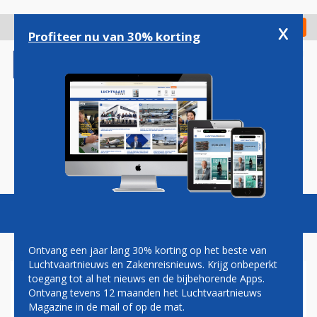
Overslaan
en
x
Digitaal Magazine
Registreer
Check in
naar
Profiteer nu van 30% korting
de
inhoud
gaan
Magazine
Podcasts
Vacatures
Toggl
naviga
Ontvang een jaar lang 30% korting op het beste van
Luchtvaartnieuws en Zakenreisnieuws. Krijg onbeperkt
toegang tot al het nieuws en de bijbehorende Apps.
CHINA AIRLINES: MEER
Ontvang tevens 12 maanden het Luchtvaartnieuws
BUSINESS CLASS-STOELEN
Magazine in de mail of op de mat.