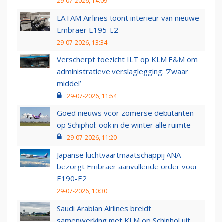
29-07-2026, 14:09
LATAM Airlines toont interieur van nieuwe
Embraer E195-E2
29-07-2026, 13:34
Verscherpt toezicht ILT op KLM E&M om
administratieve verslaglegging: ‘Zwaar
middel’
29-07-2026, 11:54
Goed nieuws voor zomerse debutanten
op Schiphol: ook in de winter alle ruimte
29-07-2026, 11:20
Japanse luchtvaartmaatschappij ANA
bezorgt Embraer aanvullende order voor
E190-E2
29-07-2026, 10:30
Saudi Arabian Airlines breidt
samenwerking met KLM op Schiphol uit