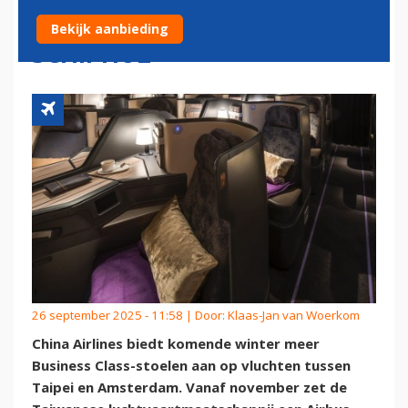
OP VLUCHTEN NAAR
Bekijk aanbieding
SCHIPHOL
26 september 2025 - 11:58 | Door:
Klaas-Jan van Woerkom
China Airlines biedt komende winter meer
Business Class-stoelen aan op vluchten tussen
Taipei en Amsterdam. Vanaf november zet de