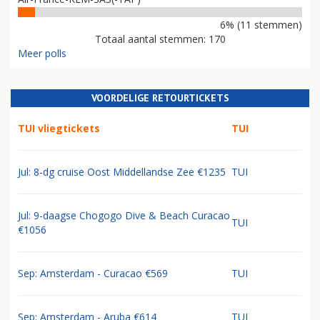
6% (11 stemmen)
Totaal aantal stemmen: 170
Meer polls
VOORDELIGE RETOURTICKETS
TUI vliegtickets
TUI
Jul: 8-dg cruise Oost Middellandse Zee €1235
TUI
Jul: 9-daagse Chogogo Dive & Beach Curacao
TUI
€1056
Sep: Amsterdam - Curacao €569
TUI
Sep: Amsterdam - Aruba €614
TUI