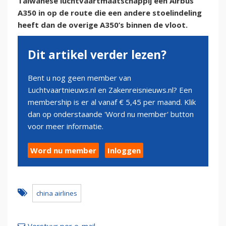
Taiwanese luchtvaartmaatschappij een Airbus
A350 in op de route die een andere stoelindeling
heeft dan de overige A350’s binnen de vloot.
Dit artikel verder lezen?
Bent u nog geen member van
Luchtvaartnieuws.nl en Zakenreisnieuws.nl? Een
membership is er al vanaf € 5,45 per maand. Klik
dan op onderstaande 'Word nu member' button
voor meer informatie.
Word nu member
Inloggen
china airlines