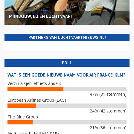
MIJNBOUW, EU EN LUCHTVAART
PARTNERS VAN LUCHTVAARTNIEUWS.NL!
POLL
WAT IS EEN GOEDE NIEUWE NAAM VOOR AIR FRANCE-KLM?
Verzin alsjeblieft iets anders
47% (81 stemmen)
European Airlines Group (EAG)
24% (42 stemmen)
The Blue Group
21% (36 stemmen)
Air-France-KLM-SAS(-TAP)