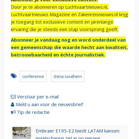
Door je te abonneren op Luchtvaartnieuws.nl,
Luchtvaartnieuws Magazine en Zakenreisnieuws.nl krijg
je toegang tot exclusieve content en jarenlange
ervaring die je steeds een stap voorsprong geeft.
Abonneer je vandaag nog en word onderdeel van
een gemeenschap die waarde hecht aan kwaliteit,
betrouwbaarheid en échte journalistiek.
conference
china southern
Verstuur per e-mail
Meld u aan voor de nieuwsbrief
Tip de redactie
Embraer E195-E2 biedt LATAM kansen:
maatschappij zet in op nieuwe