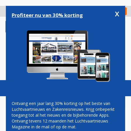
Overslaan
en
x
Digitaal Magazine
Registreer
Check in
naar
Profiteer nu van 30% korting
de
inhoud
gaan
Magazine
Podcasts
Vacatures
Toggl
naviga
Ontvang een jaar lang 30% korting op het beste van
Luchtvaartnieuws en Zakenreisnieuws. Krijg onbeperkt
toegang tot al het nieuws en de bijbehorende Apps.
CHINA SOUTHERN AIRLINES
Ontvang tevens 12 maanden het Luchtvaartnieuws
BEVESTIGD ALS DEELNEMER
Magazine in de mail of op de mat.