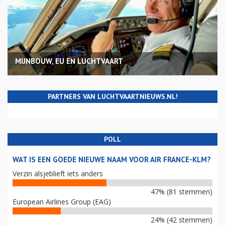
MIJNBOUW, EU EN LUCHTVAART
PARTNERS VAN LUCHTVAARTNIEUWS.NL!
POLL
WAT IS EEN GOEDE NIEUWE NAAM VOOR AIR FRANCE-KLM?
Verzin alsjeblieft iets anders
47% (81 stemmen)
European Airlines Group (EAG)
24% (42 stemmen)