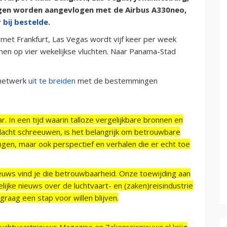
gen worden aangevlogen met de Airbus A330neo,
r bij bestelde
.
g met Frankfurt, Las Vegas wordt vijf keer per week
en op vier wekelijkse vluchten. Naar Panama-Stad
 netwerk
uit te breiden
met de bestemmingen
r. In een tijd waarin talloze vergelijkbare bronnen en
acht schreeuwen, is het belangrijk om betrouwbare
ngen, maar ook perspectief en verhalen die er echt toe
ieuws vind je die betrouwbaarheid. Onze toewijding aan
ijke nieuws over de luchtvaart- en (zaken)reisindustrie
raag een stap voor willen blijven.
Luchtvaartnieuws Magazine en Zakenreisnieuws.nl krijg