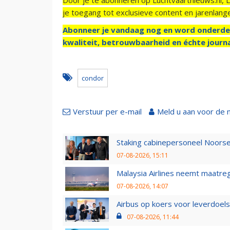
je toegang tot exclusieve content en jarenlang
Abonneer je vandaag nog en word onderde
kwaliteit, betrouwbaarheid en échte journa
condor
Verstuur per e-mail
Meld u aan voor de 
Staking cabinepersoneel Noorse
07-08-2026, 15:11
Malaysia Airlines neemt maatreg
07-08-2026, 14:07
Airbus op koers voor leverdoelst
07-08-2026, 11:44