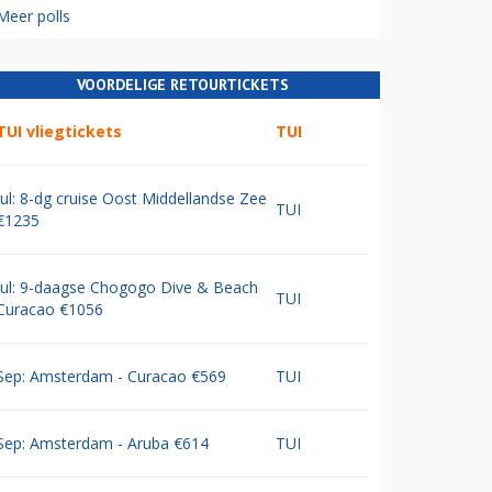
Meer polls
VOORDELIGE RETOURTICKETS
TUI vliegtickets
TUI
Jul: 8-dg cruise Oost Middellandse Zee
TUI
€1235
Jul: 9-daagse Chogogo Dive & Beach
TUI
Curacao €1056
Sep: Amsterdam - Curacao €569
TUI
Sep: Amsterdam - Aruba €614
TUI