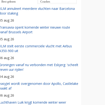
Best gelezen
Crashes
KLM annuleert meerdere vluchten naar Barcelona
door staking
05 aug 26
Transavia opent komende winter nieuwe route
vanaf Brussels Airport
05 aug 26
KLM stelt eerste commerciële vlucht met Airbus
A350-900 uit
06 aug 26
Groningen vanaf nu verbonden met Esbjerg: 'scheelt
zeven uur rijden'
04 aug 26
easyJet wordt overgenomen door Apollo, Castlelake
haakt af
06 aug 26
Luchthaven Luik krijgt komende winter weer