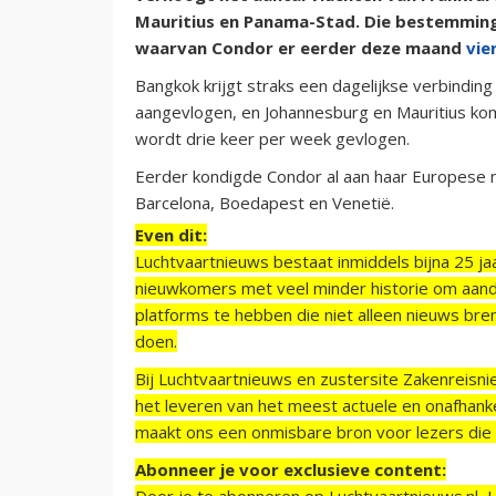
Mauritius en Panama-Stad. Die bestemmin
waarvan Condor er eerder deze maand
vie
Bangkok krijgt straks een dagelijkse verbindin
aangevlogen, en Johannesburg en Mauritius kom
wordt drie keer per week gevlogen.
Eerder kondigde Condor al aan haar Europese
Barcelona, Boedapest en Venetië.
Even dit:
Luchtvaartnieuws bestaat inmiddels bijna 25 jaa
nieuwkomers met veel minder historie om aand
platforms te hebben die niet alleen nieuws bre
doen.
Bij Luchtvaartnieuws en zustersite Zakenreisn
het leveren van het meest actuele en onafhankel
maakt ons een onmisbare bron voor lezers die g
Abonneer je voor exclusieve content:
Door je te abonneren op Luchtvaartnieuws.nl, 