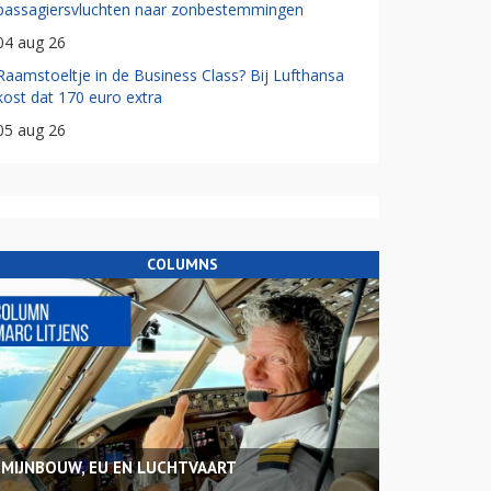
passagiersvluchten naar zonbestemmingen
04 aug 26
Raamstoeltje in de Business Class? Bij Lufthansa
kost dat 170 euro extra
05 aug 26
COLUMNS
MIJNBOUW, EU EN LUCHTVAART