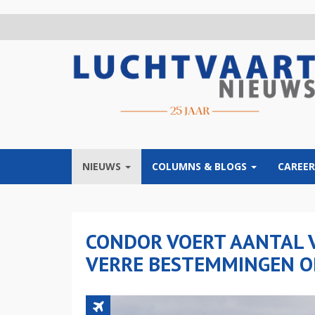
Overslaan
en
naar
de
inhoud
gaan
NIEUWS
COLUMNS & BLOGS
CAREER
CONDOR VOERT AANTAL 
VERRE BESTEMMINGEN O