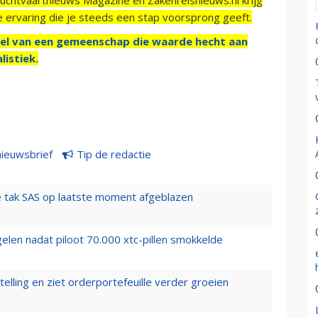
e ervaring die je steeds een stap voorsprong geeft.
el van een gemeenschap die waarde hecht aan
listiek.
nieuwsbrief
Tip de redactie
 tak SAS op laatste moment afgeblazen
elen nadat piloot 70.000 xtc-pillen smokkelde
elling en ziet orderportefeuille verder groeien