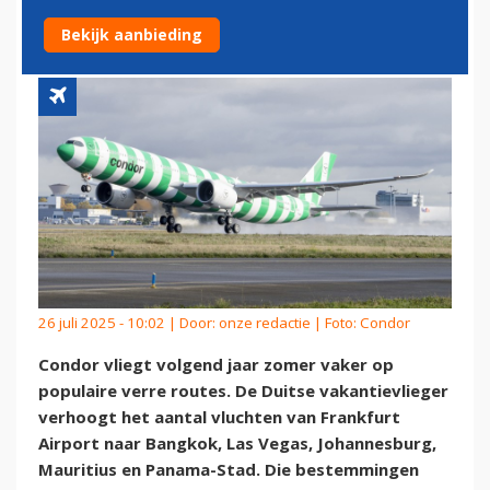
VERRE BESTEMMINGEN OP
Bekijk aanbieding
26 juli 2025 - 10:02 | Door:
onze redactie
| Foto: Condor
Condor vliegt volgend jaar zomer vaker op
populaire verre routes. De Duitse vakantievlieger
verhoogt het aantal vluchten van Frankfurt
Airport naar Bangkok, Las Vegas, Johannesburg,
Mauritius en Panama-Stad. Die bestemmingen