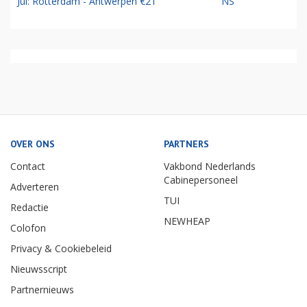
Jul: Rotterdam - Antwerpen €21
NS
OVER ONS
PARTNERS
Contact
Vakbond Nederlands
Cabinepersoneel
Adverteren
TUI
Redactie
NEWHEAP
Colofon
Privacy & Cookiebeleid
Nieuwsscript
Partnernieuws