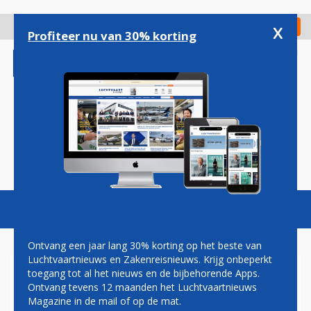
Overslaan
en
x
Digitaal Magazine
Registreer
Check in
naar
Profiteer nu van 30% korting
de
inhoud
gaan
Magazine
Podcasts
Vacatures
Toggl
naviga
Ontvang een jaar lang 30% korting op het beste van
Luchtvaartnieuws en Zakenreisnieuws. Krijg onbeperkt
toegang tot al het nieuws en de bijbehorende Apps.
CONDOR VOERT AANTAL
Ontvang tevens 12 maanden het Luchtvaartnieuws
VLUCHTEN NAAR POPULAIRE
Magazine in de mail of op de mat.