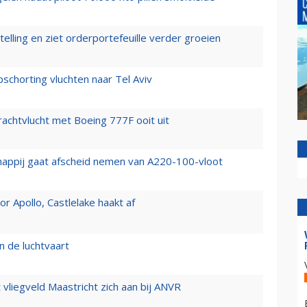
elling en ziet orderportefeuille verder groeien
chorting vluchten naar Tel Aviv
vrachtvlucht met Boeing 777F ooit uit
happij gaat afscheid nemen van A220-100-vloot
 Apollo, Castlelake haakt af
n de luchtvaart
t vliegveld Maastricht zich aan bij ANVR