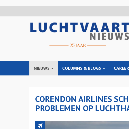
Overslaan
en
naar
de
inhoud
gaan
NIEUWS
COLUMNS & BLOGS
CAREER
CORENDON AIRLINES SC
PROBLEMEN OP LUCHTH