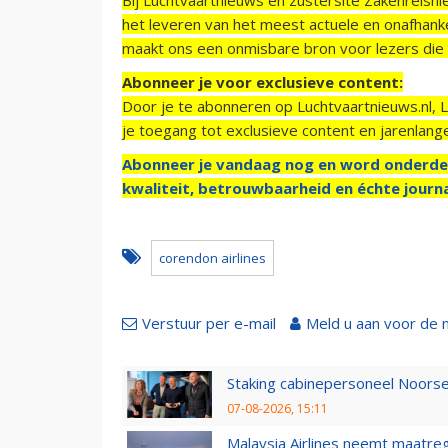
het leveren van het meest actuele en onafhankel
maakt ons een onmisbare bron voor lezers die g
Abonneer je voor exclusieve content:
Door je te abonneren op Luchtvaartnieuws.nl, 
je toegang tot exclusieve content en jarenlang
Abonneer je vandaag nog en word onderde
kwaliteit, betrouwbaarheid en échte journa
corendon airlines
Verstuur per e-mail
Meld u aan voor de 
Staking cabinepersoneel Noorse
07-08-2026, 15:11
Malaysia Airlines neemt maatreg