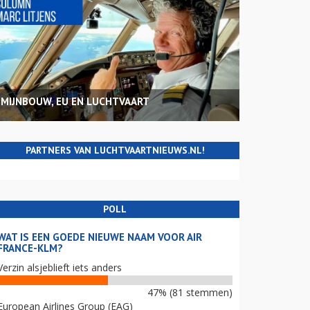
MIJNBOUW, EU EN LUCHTVAART
PARTNERS VAN LUCHTVAARTNIEUWS.NL!
POLL
WAT IS EEN GOEDE NIEUWE NAAM VOOR AIR
FRANCE-KLM?
Verzin alsjeblieft iets anders
47% (81 stemmen)
European Airlines Group (EAG)