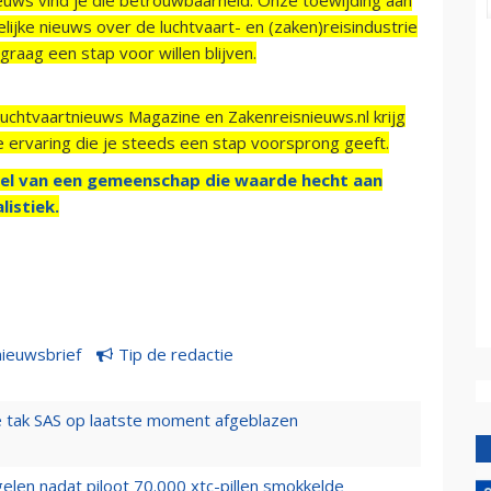
ijke nieuws over de luchtvaart- en (zaken)reisindustrie
raag een stap voor willen blijven.
Luchtvaartnieuws Magazine en Zakenreisnieuws.nl krijg
e ervaring die je steeds een stap voorsprong geeft.
el van een gemeenschap die waarde hecht aan
listiek.
nieuwsbrief
Tip de redactie
 tak SAS op laatste moment afgeblazen
elen nadat piloot 70.000 xtc-pillen smokkelde