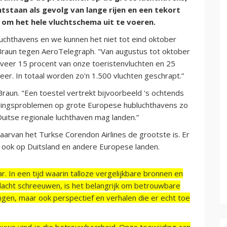
tstaan als gevolg van lange rijen en een tekort
om het hele vluchtschema uit te voeren.
luchthavens en we kunnen het niet tot eind oktober
aun tegen AeroTelegraph. "Van augustus tot oktober
veer 15 procent van onze toeristenvluchten en 25
eer. In totaal worden zo'n 1.500 vluchten geschrapt.”
raun. "Een toestel vertrekt bijvoorbeeld 's ochtends
ndelingsproblemen op grote Europese hubluchthavens zo
uitse regionale luchthaven mag landen.”
aarvan het Turkse Corendon Airlines de grootste is. Er
 ook op Duitsland en andere Europese landen.
r. In een tijd waarin talloze vergelijkbare bronnen en
acht schreeuwen, is het belangrijk om betrouwbare
ngen, maar ook perspectief en verhalen die er echt toe
ieuws vind je die betrouwbaarheid. Onze toewijding aan