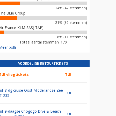
24% (42 stemmen)
The Blue Group
21% (36 stemmen)
Air-France-KLM-SAS(-TAP)
6% (11 stemmen)
Totaal aantal stemmen: 170
Meer polls
VOORDELIGE RETOURTICKETS
TUI vliegtickets
TUI
Jul: 8-dg cruise Oost Middellandse Zee
TUI
€1235
Jul: 9-daagse Chogogo Dive & Beach
TUI