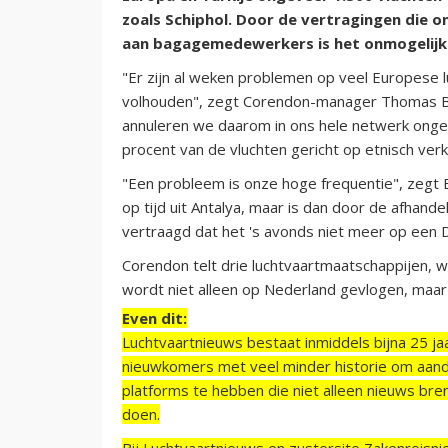
zoals Schiphol. Door de vertragingen die on
aan bagagemedewerkers is het onmogelijk 
"Er zijn al weken problemen op veel Europese 
volhouden", zegt Corendon-manager Thomas Br
annuleren we daarom in ons hele netwerk onge
procent van de vluchten gericht op etnisch verk
"Een probleem is onze hoge frequentie", zegt B
op tijd uit Antalya, maar is dan door de afha
vertraagd dat het 's avonds niet meer op een D
Corendon telt drie luchtvaartmaatschappijen, w
wordt niet alleen op Nederland gevlogen, maar
Even dit:
Luchtvaartnieuws bestaat inmiddels bijna 25 jaa
nieuwkomers met veel minder historie om aand
platforms te hebben die niet alleen nieuws bre
doen.
Bij Luchtvaartnieuws en zustersite Zakenreisn