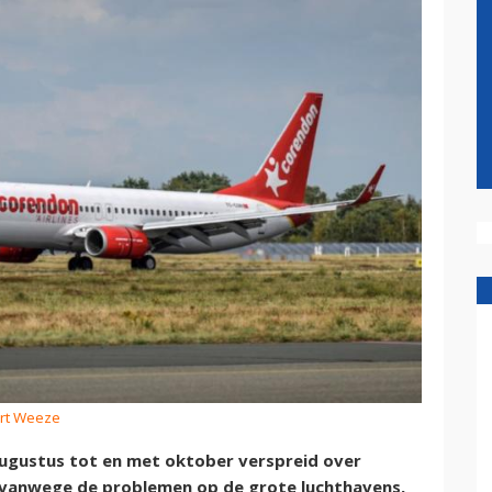
ort Weeze
augustus tot en met oktober verspreid over
n vanwege de problemen op de grote luchthavens,