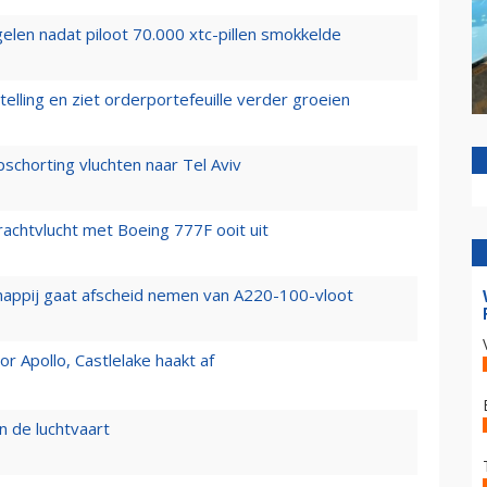
elen nadat piloot 70.000 xtc-pillen smokkelde
elling en ziet orderportefeuille verder groeien
chorting vluchten naar Tel Aviv
vrachtvlucht met Boeing 777F ooit uit
happij gaat afscheid nemen van A220-100-vloot
 Apollo, Castlelake haakt af
n de luchtvaart