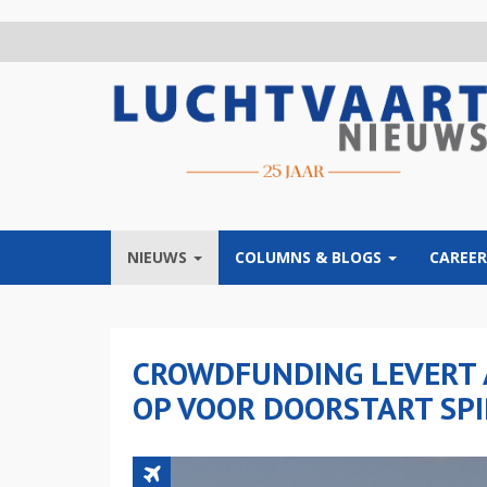
Overslaan
en
naar
de
inhoud
gaan
NIEUWS
COLUMNS & BLOGS
CAREER
CROWDFUNDING LEVERT A
OP VOOR DOORSTART SPI