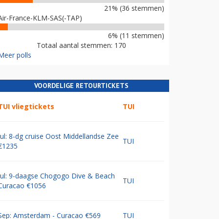
21% (36 stemmen)
Air-France-KLM-SAS(-TAP)
6% (11 stemmen)
Totaal aantal stemmen: 170
Meer polls
VOORDELIGE RETOURTICKETS
TUI vliegtickets
TUI
Jul: 8-dg cruise Oost Middellandse Zee
TUI
€1235
Jul: 9-daagse Chogogo Dive & Beach
TUI
Curacao €1056
Sep: Amsterdam - Curacao €569
TUI