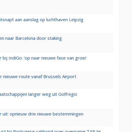
tsnapt aan aanslag op luchthaven Leipzig
n naar Barcelona door staking
 bij IndiGo: 'op naar nieuwe fase van groei'
 nieuwe route vanaf Brussels Airport
aatschappijen langer weg uit Golfregio
er uit: opnieuw drie nieuwe bestemmingen
rust bij Portugese vakbond over overname TAP te