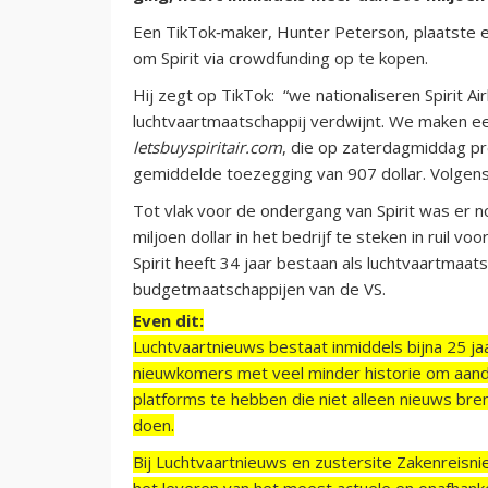
Een TikTok‑maker, Hunter Peterson, plaatste e
om Spirit via crowdfunding op te kopen.
Hij zegt op TikTok: “we nationaliseren Spirit Ai
luchtvaartmaatschappij verdwijnt. We maken een
letsbuyspiritair.com
, die op zaterdagmiddag pr
gemiddelde toezegging van 907 dollar. Volgens
Tot vlak voor de ondergang van Spirit was er 
miljoen dollar in het bedrijf te steken in ruil v
Spirit heeft 34 jaar bestaan als luchtvaartmaat
budgetmaatschappijen van de VS.
Even dit:
Luchtvaartnieuws bestaat inmiddels bijna 25 jaa
nieuwkomers met veel minder historie om aand
platforms te hebben die niet alleen nieuws bre
doen.
Bij Luchtvaartnieuws en zustersite Zakenreisn
het leveren van het meest actuele en onafhankel