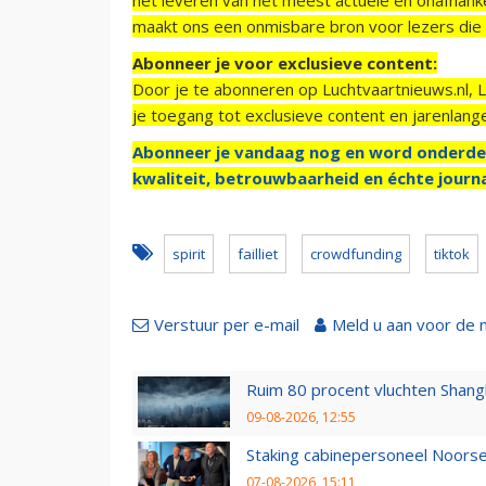
maakt ons een onmisbare bron voor lezers die g
Abonneer je voor exclusieve content:
Door je te abonneren op Luchtvaartnieuws.nl, 
je toegang tot exclusieve content en jarenlang
Abonneer je vandaag nog en word onderde
kwaliteit, betrouwbaarheid en échte journa
spirit
failliet
crowdfunding
tiktok
Verstuur per e-mail
Meld u aan voor de 
Ruim 80 procent vluchten Shang
09-08-2026, 12:55
Staking cabinepersoneel Noorse
07-08-2026, 15:11