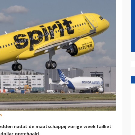
us
redden nadat de maatschappij vorige week failliet
 dollar opgehaald.