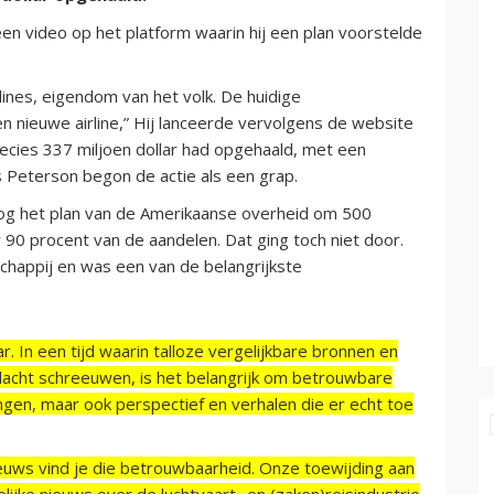
en video op het platform waarin hij een plan voorstelde
rlines, eigendom van het volk. De huidige
 nieuwe airline,” Hij lanceerde vervolgens de website
ecies 337 miljoen dollar had opgehaald, met een
 Peterson begon de actie als een grap.
nog het plan van de Amerikaanse overheid om 500
oor 90 procent van de aandelen. Dat ging toch niet door.
schappij en was een van de belangrijkste
r. In een tijd waarin talloze vergelijkbare bronnen en
acht schreeuwen, is het belangrijk om betrouwbare
ngen, maar ook perspectief en verhalen die er echt toe
ieuws vind je die betrouwbaarheid. Onze toewijding aan
ijke nieuws over de luchtvaart- en (zaken)reisindustrie