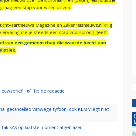
raag een stap voor willen blijven.
Luchtvaartnieuws Magazine en Zakenreisnieuws.nl krijg
e ervaring die je steeds een stap voorsprong geeft.
el van een gemeenschap die waarde hecht aan
listiek.
nieuwsbrief
Tip de redactie
hai gecancelled vanwege tyfoon, ook KLM vliegt niet
 tak SAS op laatste moment afgeblazen