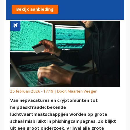
JACHT OP GELD VAN REIZIGER
Bekijk aanbieding
25 februari 2026 - 17:19 | Door:
Maarten Veeger
Van nepvacatures en cryptomunten tot
helpdeskfraude: bekende
luchtvaartmaatschappijen worden op grote
schaal misbruikt in phishingcampagnes. Zo blijkt
uit een groot onderzoek. Vrijwel alle grote