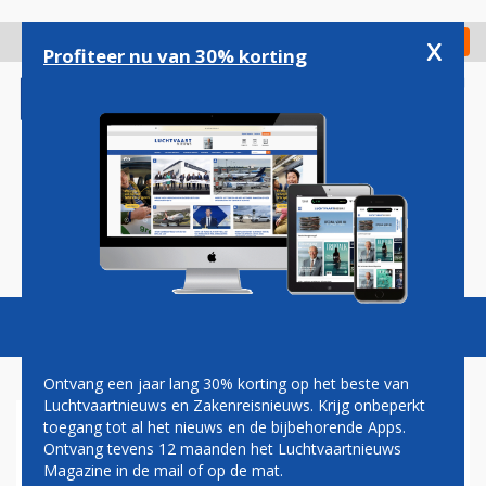
Overslaan
en
x
Digitaal Magazine
Registreer
Check in
naar
Profiteer nu van 30% korting
de
inhoud
gaan
Magazine
Podcasts
Vacatures
Toggl
naviga
Ontvang een jaar lang 30% korting op het beste van
Luchtvaartnieuws en Zakenreisnieuws. Krijg onbeperkt
toegang tot al het nieuws en de bijbehorende Apps.
CYBERCRIMINELEN KAPEN
Ontvang tevens 12 maanden het Luchtvaartnieuws
LUCHTVAARTMERKEN IN
Magazine in de mail of op de mat.