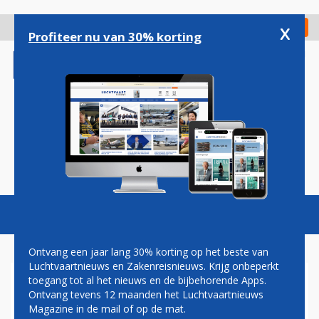
Overslaan
en
x
Digitaal Magazine
Registreer
Check in
naar
Profiteer nu van 30% korting
de
inhoud
gaan
Magazine
Podcasts
Vacatures
Toggl
naviga
Ontvang een jaar lang 30% korting op het beste van
Luchtvaartnieuws en Zakenreisnieuws. Krijg onbeperkt
toegang tot al het nieuws en de bijbehorende Apps.
DEFENSIE STUURT NA
Ontvang tevens 12 maanden het Luchtvaartnieuws
STRANDING NIEUW
Magazine in de mail of op de mat.