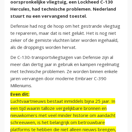
oorspronkelijke vliegtuig, een Lockheed C-130
Hercules, had technische problemen. Nederland
stuurt nu een vervangend toestel.
Defensie had nog de hoop om het gestrande vliegtuig
te repareren, maar dat is niet gelukt. Het is nog niet
zeker of de gemiste vluchten later worden ingehaald,
als de droppings worden hervat.
De C-130-transportvliegtuigen van Defensie zijn al
meer dan dertig jaar in gebruik en kampen regelmatig
met technische problemen. Ze worden binnen enkele
jaren vervangen door moderne Embraer C-390
Milleniums.
Even dit:
Luchtvaartnieuws bestaat inmiddels bijna 25 jaar. In
een tijd waarin talloze vergelijkbare bronnen en
nieuwkomers met veel minder historie om aandacht
schreeuwen, is het belangrijk om betrouwbare
platforms te hebben die niet alleen nieuws brengen,