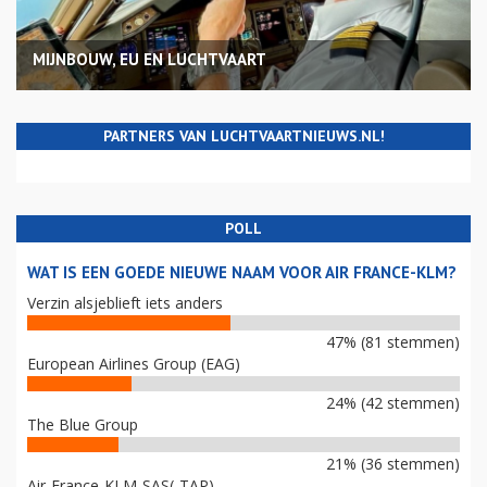
MIJNBOUW, EU EN LUCHTVAART
PARTNERS VAN LUCHTVAARTNIEUWS.NL!
POLL
WAT IS EEN GOEDE NIEUWE NAAM VOOR AIR FRANCE-KLM?
Verzin alsjeblieft iets anders
47% (81 stemmen)
European Airlines Group (EAG)
24% (42 stemmen)
The Blue Group
21% (36 stemmen)
Air-France-KLM-SAS(-TAP)