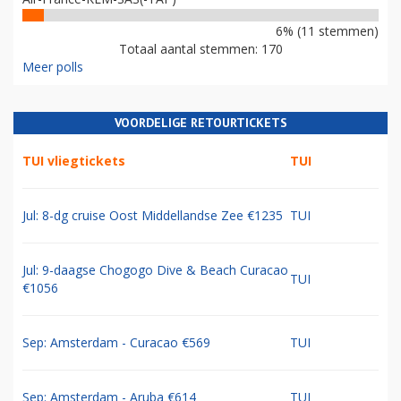
6% (11 stemmen)
Totaal aantal stemmen: 170
Meer polls
VOORDELIGE RETOURTICKETS
TUI vliegtickets
TUI
Jul: 8-dg cruise Oost Middellandse Zee €1235
TUI
Jul: 9-daagse Chogogo Dive & Beach Curacao
TUI
€1056
Sep: Amsterdam - Curacao €569
TUI
Sep: Amsterdam - Aruba €614
TUI