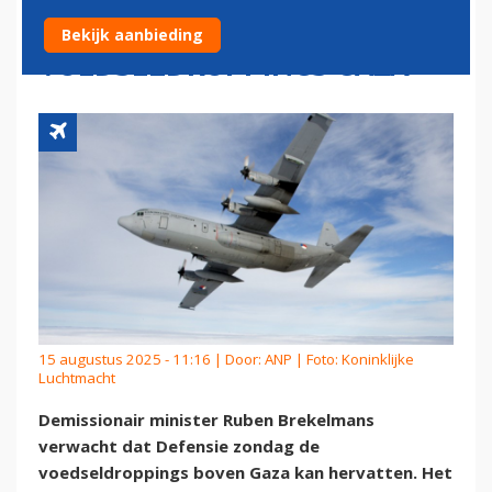
VLIEGTUIG VOOR
Bekijk aanbieding
VOEDSELDROPPINGS GAZA
15 augustus 2025 - 11:16 | Door:
ANP
| Foto: Koninklijke
Luchtmacht
Demissionair minister Ruben Brekelmans
verwacht dat Defensie zondag de
voedseldroppings boven Gaza kan hervatten. Het