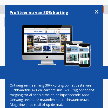
Overslaan
en
x
Digitaal Magazine
Registreer
Check in
naar
Profiteer nu van 30% korting
de
inhoud
gaan
Magazine
Podcasts
Vacatures
Toggl
naviga
Ontvang een jaar lang 30% korting op het beste van
Luchtvaartnieuws en Zakenreisnieuws. Krijg onbeperkt
toegang tot al het nieuws en de bijbehorende Apps.
DELTA-VLIEGTUIG TIJDENS
Ontvang tevens 12 maanden het Luchtvaartnieuws
LANDING OP 4 JULI GERAAKT
Magazine in de mail of op de mat.