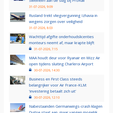
Swelheim aan de slag bij ProRail
31-07-2026, 9:09
Rusland trekt vliegvergunning Izhavia in
wegens zorgen over veiligheid
31-07-2026, 8:03
Wachttijd afgifte onderhoudslicenties
monteurs neemt af, maar krapte blijft
31-07-2026, 7:15
MAA houdt deur voor Ryanair en Wizz Air
open tijdens sluiting Charleroi Airport
30-07-2026, 14:30
Business en First Class steeds
belangrijker voor Air France-KLM:
‘investering betaalt zich uit’
30-07-2026, 12:10
Nabestaanden Germanwings-crash klagen
Duitse staat aan, maar vangen mogelijk