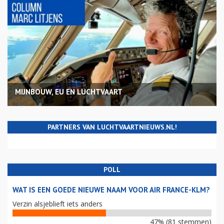
MIJNBOUW, EU EN LUCHTVAART
PARTNERS VAN LUCHTVAARTNIEUWS.NL!
POLL
WAT IS EEN GOEDE NIEUWE NAAM VOOR AIR FRANCE-KLM?
Verzin alsjeblieft iets anders
47% (81 stemmen)