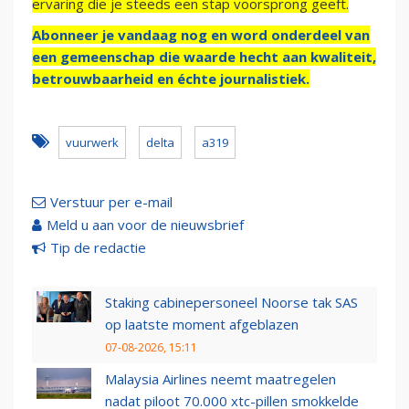
ervaring die je steeds een stap voorsprong geeft.
Abonneer je vandaag nog en word onderdeel van
een gemeenschap die waarde hecht aan kwaliteit,
betrouwbaarheid en échte journalistiek.
vuurwerk
delta
a319
Verstuur per e-mail
Meld u aan voor de nieuwsbrief
Tip de redactie
Staking cabinepersoneel Noorse tak SAS
op laatste moment afgeblazen
07-08-2026, 15:11
Malaysia Airlines neemt maatregelen
nadat piloot 70.000 xtc-pillen smokkelde