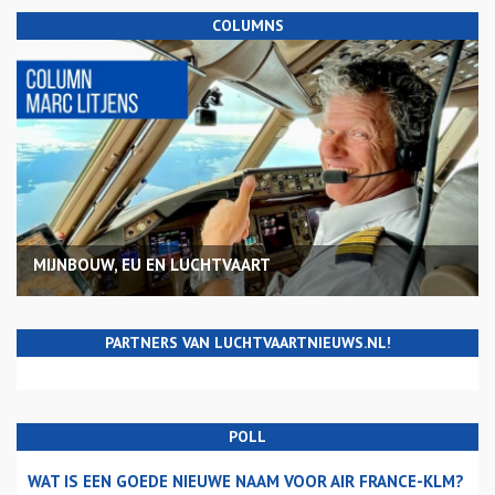
COLUMNS
MIJNBOUW, EU EN LUCHTVAART
PARTNERS VAN LUCHTVAARTNIEUWS.NL!
POLL
WAT IS EEN GOEDE NIEUWE NAAM VOOR AIR FRANCE-KLM?