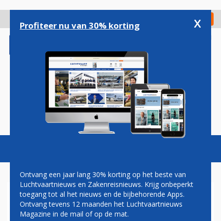
Overslaan
en
x
Digitaal Magazine
Registreer
Check in
naar
Profiteer nu van 30% korting
de
inhoud
gaan
Magazine
Podcasts
Vacatures
Toggl
naviga
Ontvang een jaar lang 30% korting op het beste van
Luchtvaartnieuws en Zakenreisnieuws. Krijg onbeperkt
toegang tot al het nieuws en de bijbehorende Apps.
DIEDERIK PEN VERTREKT NA
Ontvang tevens 12 maanden het Luchtvaartnieuws
VIJF JAAR ALS OPERATIONEEL
Magazine in de mail of op de mat.