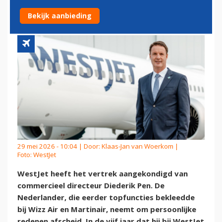
TOPMAN BIJ WESTJET
Bekijk aanbieding
29 mei 2026 - 10:04 | Door:
Klaas-Jan van Woerkom
|
Foto: WestJet
WestJet heeft het vertrek aangekondigd van
commercieel directeur Diederik Pen. De
Nederlander, die eerder topfuncties bekleedde
bij Wizz Air en Martinair, neemt om persoonlijke
redenen afscheid. In de vijf jaar dat hij bij WestJet