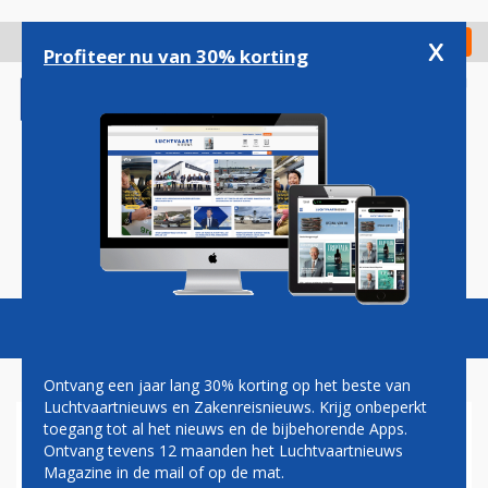
Overslaan
en
x
Digitaal Magazine
Registreer
Check in
naar
Profiteer nu van 30% korting
de
inhoud
gaan
Magazine
Podcasts
Vacatures
Toggl
naviga
Ontvang een jaar lang 30% korting op het beste van
Luchtvaartnieuws en Zakenreisnieuws. Krijg onbeperkt
toegang tot al het nieuws en de bijbehorende Apps.
EASYJET-VLUCHT WIJKT UIT
Ontvang tevens 12 maanden het Luchtvaartnieuws
NAAR ROME OM POWERBANK
Magazine in de mail of op de mat.