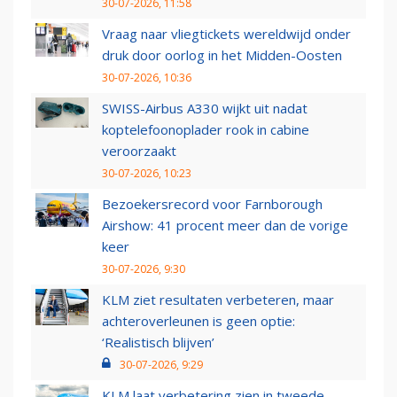
30-07-2026, 11:58
Vraag naar vliegtickets wereldwijd onder
druk door oorlog in het Midden-Oosten
30-07-2026, 10:36
SWISS-Airbus A330 wijkt uit nadat
koptelefoonoplader rook in cabine
veroorzaakt
30-07-2026, 10:23
Bezoekersrecord voor Farnborough
Airshow: 41 procent meer dan de vorige
keer
30-07-2026, 9:30
KLM ziet resultaten verbeteren, maar
achteroverleunen is geen optie:
‘Realistisch blijven’
30-07-2026, 9:29
KLM laat verbetering zien in tweede