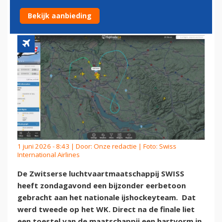
IJSHOCKEYTEAM
Bekijk aanbieding
1 juni 2026 - 8:43 | Door:
Onze redactie
| Foto: Swiss
International Airlines
De Zwitserse luchtvaartmaatschappij SWISS
heeft zondagavond een bijzonder eerbetoon
gebracht aan het nationale ijshockeyteam. Dat
werd tweede op het WK. Direct na de finale liet
een toestel van de maatschappij een hartvorm in