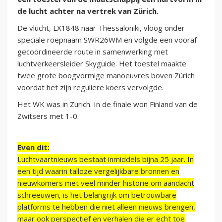
de lucht achter na vertrek van Zürich.
De vlucht, LX1848 naar Thessaloniki, vloog onder
speciale roepnaam SWR26WM en volgde een vooraf
gecoördineerde route in samenwerking met
luchtverkeersleider Skyguide. Het toestel maakte
twee grote boogvormige manoeuvres boven Zürich
voordat het zijn reguliere koers vervolgde.
Het WK was in Zurich. In de finale won Finland van de
Zwitsers met 1-0.
Even dit:
Luchtvaartnieuws bestaat inmiddels bijna 25 jaar. In
een tijd waarin talloze vergelijkbare bronnen en
nieuwkomers met veel minder historie om aandacht
schreeuwen, is het belangrijk om betrouwbare
platforms te hebben die niet alleen nieuws brengen,
maar ook perspectief en verhalen die er echt toe